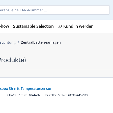
-how
Sustainable Selection
Kund:in werden
person_add_alt
leuchtung
Zentralbatterieanlagen
Produkte)
gsbox 3h mit Temperatursensor
HT
SCHÄCKE Art.Nr.:
8044406
Hersteller-Art.Nr.:
4099854455933