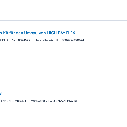
gs-Kit für den Umbau von HIGH BAY FLEX
CKE Art.Nr.:
8094525
Hersteller-Art.Nr.:
4099854690624
B
 Art.Nr.:
7469373
Hersteller-Art.Nr.:
40071362243