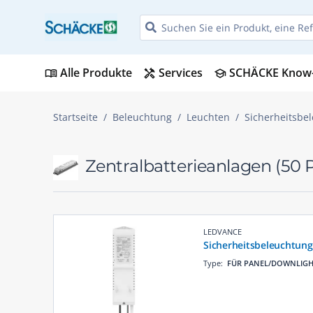
Alle Produkte
Services
SCHÄCKE Know
menu_book
handyman
school
Startseite
Beleuchtung
Leuchten
Sicherheitsbe
Zentralbatterieanlagen
(50 
LEDVANCE
Sicherheitsbeleuchtun
Type:
FÜR PANEL/DOWNLIG