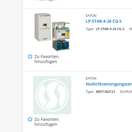
EATON
LP-STAR-4-24 CG-S
Type:
LP-STAR-4-24 CG-S
S
Zu Favoriten
hinzufügen
EATON
Notlichtversorgungszen
Type:
40071362121
SCHÄCKE
Zu Favoriten
hinzufügen