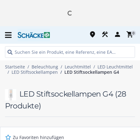
place
construction
person
shopping_cart
0
Startseite
Beleuchtung
Leuchtmittel
LED Leuchtmittel
LED Stiftsockellampen
LED Stiftsockellampen G4
LED Stiftsockellampen G4
(28
Produkte)
Zu Favoriten hinzufügen