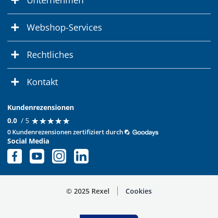
Unternehmen
Webshop-Services
Rechtliches
Kontakt
Kundenrezensionen
★
★
★
★
★
★
★
★
★
★
0.0
/ 5
0 Kundenrezensionen zertifiziert durch
Social Media
© 2025 Rexel
Cookies