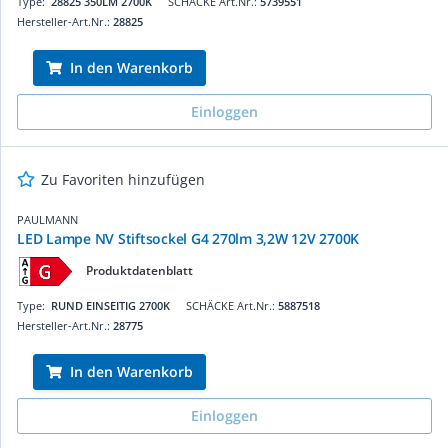
Type:
28825 350LM 2700K
SCHÄCKE Art.Nr.:
5739551
Hersteller-Art.Nr.:
28825
In den Warenkorb
Einloggen
Zu Favoriten hinzufügen
PAULMANN
LED Lampe NV Stiftsockel G4 270lm 3,2W 12V 2700K
Produktdatenblatt
Type:
RUND EINSEITIG 2700K
SCHÄCKE Art.Nr.:
5887518
Hersteller-Art.Nr.:
28775
In den Warenkorb
Einloggen