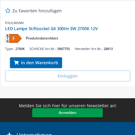
Zu Favoriten hinzufügen
PAULMANN
LED Lampe Stiftsockel G4 300lm 3W 2700K 12V
Produktdatenblatt
Type:
2700K
SCHÄCKE Art.Nr.:
5887755
Hersteller-Art.Nr.:
28813
In den Warenkorb
Einloggen
Melden Sie sich hier für unseren Newsletter an!
Anmelden