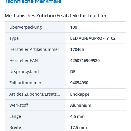
Technische Merkmale
Mechanisches Zubehör/Ersatzteile für Leuchten
Überverpackung
100
Type
LED AUFBAUPROF. YT02
Hersteller Artikelnummer
170465
Hersteller EAN
4250716909920
Ursprungsland
DE
Zolltarifnummer
94054990
Art des Zubehörs/Ersatzteils
Endkappe
Werkstoff
Aluminium
Länge
4,5 mm
Breite
17,5 mm