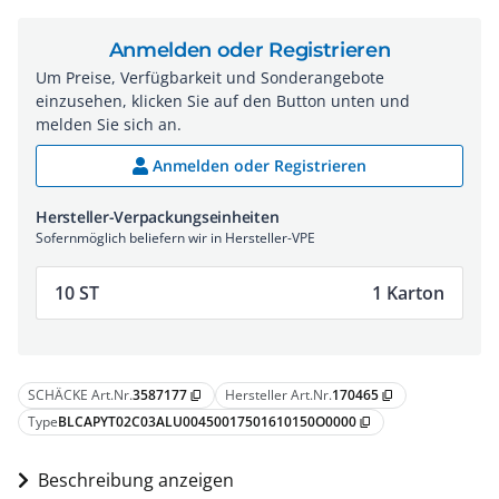
Anmelden oder Registrieren
Um Preise, Verfügbarkeit und Sonderangebote
einzusehen, klicken Sie auf den Button unten und
melden Sie sich an.
Anmelden oder Registrieren
Hersteller-Verpackungseinheiten
Sofernmöglich beliefern wir in Hersteller-VPE
10 ST
1 Karton
SCHÄCKE Art.Nr.
3587177
Hersteller Art.Nr.
170465
content_copy
content_copy
Type
BLCAPYT02C03ALU00450017501610150O0000
content_copy
Beschreibung anzeigen