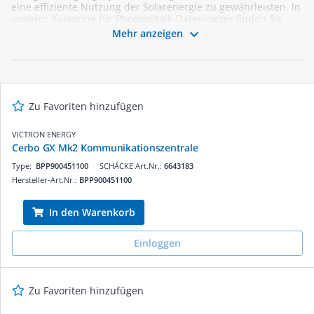
eine effiziente Nutzung der Solarenergie zu gewährleisten. In
unserer Kategorie für Photovoltaik-Datenlogger finden Sie
eine breite Auswahl an hochwertigen Geräten, die speziell

Mehr anzeigen
für die Anforderungen von Elektrikern und Installateuren
entwickelt wurden. Mit diesen Datenloggern können Sie die
Leistung Ihrer Solaranlage analysieren, Fehler frühzeitig
erkennen und die Energieeffizienz maximieren. Entdecken
Sie jetzt unser Sortiment und profitieren Sie von
zuverlässigen Lösungen für erneuerbare Energien!
Zu Favoriten hinzufügen
VICTRON ENERGY
Cerbo GX Mk2 Kommunikationszentrale
Type:
BPP900451100
SCHÄCKE Art.Nr.:
6643183
Hersteller-Art.Nr.:
BPP900451100
In den Warenkorb
Einloggen
Zu Favoriten hinzufügen