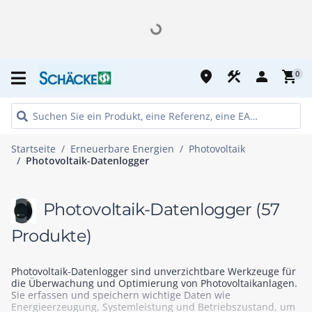
place
construction
person
shopping_cart
0
Startseite
Erneuerbare Energien
Photovoltaik
Photovoltaik-Datenlogger
Photovoltaik-Datenlogger
(57
Produkte)
Photovoltaik-Datenlogger sind unverzichtbare Werkzeuge für
die Überwachung und Optimierung von Photovoltaikanlagen.
Sie erfassen und speichern wichtige Daten wie
Energieerzeugung, Systemleistung und Betriebszustand, um