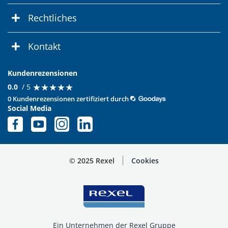
Rechtliches
Kontakt
Kundenrezensionen
★
★
★
★
★
★
★
★
★
★
0.0
/ 5
0 Kundenrezensionen zertifiziert durch
Social Media
© 2025 Rexel
Cookies
Ein Unternehmen der Rexel Gruppe