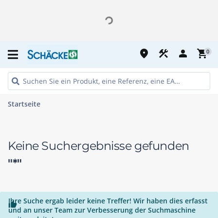
place
construction
person
shopping_cart
0
Startseite
Keine Suchergebnisse gefunden
"*"
Ihre Suche ergab leider keine Treffer! Wir haben dies erfasst

und an unser Team zur Verbesserung der Suchmaschine