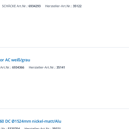
SCHÄCKE Art.Nr.:
6934293
Hersteller-Art.Nr.:
35122
or AC weiß/grau
Art.Nr.:
6934366
Hersteller-Art.Nr.:
35141
 60 DC Ø1524mm nickel-matt/Alu
.Nr.:
5320704
Hersteller-Art.Nr.:
35021