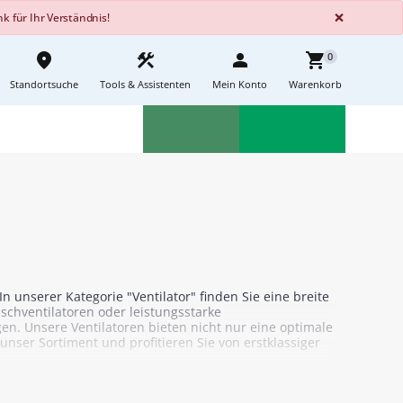
GLOBA
×
 für Ihr Verständnis!
place
construction
person
shopping_cart
0
Standortsuche
Tools & Assistenten
Mein Konto
Warenkorb
Aktionen
Neuheiten
sell
feedback
 unserer Kategorie "Ventilator" finden Sie eine breite
ischventilatoren oder leistungsstarke
gen. Unsere Ventilatoren bieten nicht nur eine optimale
nser Sortiment und profitieren Sie von erstklassiger