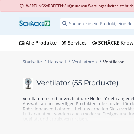
WARTUNGSARBEITEN: Aufgrund von Wartungsarbeiten steht der Web
info
Alle Produkte
Services
SCHÄCKE Know
menu_book
handyman
school
Startseite
Haushalt
Ventilatoren
Ventilator
Ventilator
(55 Produkte)
Ventilatoren sind unverzichtbare Helfer für ein angen
Auswahl an hochwertigen Produkten, die speziell für de
Rohreinbauventilatoren – bei uns erhalten Sie zuverläs
Luftzirkulation, sondern auch moderne Designs und inno
Qualität und attraktiven Preisen.