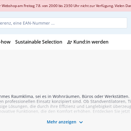
shop am Freitag 7.8. von 20:00 bis 23:50 Uhr nicht zur Verfügung. Vielen Dank
-how
Sustainable Selection
Kund:in werden
person_add_alt
ehmes Raumklima, sei es in Wohnräumen, Büros oder Werkstätten. In
n professionellen Einsatz konzipiert sind. Ob Standventilatoren, T
sige Lösungen, die durch ihre Effizienz und Langlebigkeit überzeu
vative Funktionen, die den Komfort erhöhen. Entdecken Sie jetzt u

Mehr anzeigen