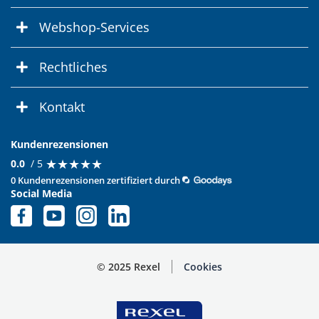
Webshop-Services
Rechtliches
Kontakt
Kundenrezensionen
★
★
★
★
★
★
★
★
★
★
0.0
/ 5
0 Kundenrezensionen zertifiziert durch
Social Media
© 2025 Rexel
Cookies