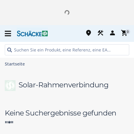
place
construction
person
shopping_cart
0
Startseite
Solar-Rahmenverbindung
Keine Suchergebnisse gefunden
"*"