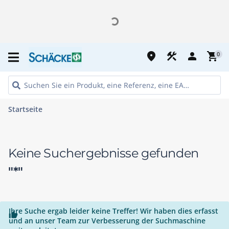
place
construction
person
shopping_cart
0
Startseite
Keine Suchergebnisse gefunden
"*"
Ihre Suche ergab leider keine Treffer! Wir haben dies erfasst

und an unser Team zur Verbesserung der Suchmaschine