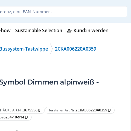
-how
Sustainable Selection
Kund:in werden
person_add_alt
Bussystem-Tastwippe
2CKA006220A0359
t Symbol Dimmen alpinweiß -
HÄCKE Art.Nr.
3675556
Hersteller Art.Nr.
2CKA006220A0359
content_copy
content_copy
pe
6234-10-914
content_copy