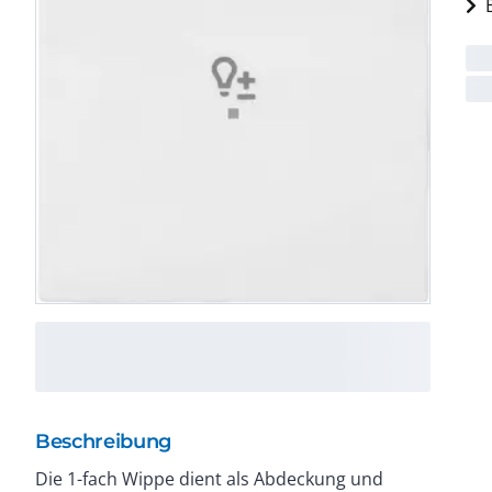
Beschreibung
Die 1-fach Wippe dient als Abdeckung und
montiert. Die Wippe ermöglicht eine intuitive