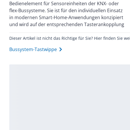
Bedienelement für Sensoreinheiten der KNX- oder
Steuerung verschiedener Funktionen im intelligenten
flex-Bussysteme. Sie ist für den individuellen Einsatz
Gebäude. Diese Ausführung mit Dimmen-Symbol
in modernen Smart-Home-Anwendungen konzipiert
gehört zur Designlinie balance SI. Sie ist in der Farbe
und wird auf der entsprechenden Tasterankopplung
Dieser Artikel ist nicht das Richtige für Sie? Hier finden Sie we
Bussystem-Tastwippe