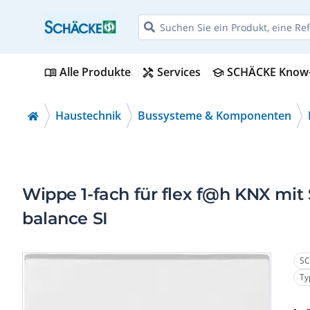
Alle Produkte
Services
SCHÄCKE Know
menu_book
handyman
school
Haustechnik
Bussysteme & Komponenten
Wippe 1-fach für flex f@h KNX mi
balance SI
SC
Ty