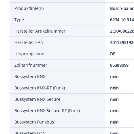
Produktlinie(n)
Busch-balan
Type
6234-10-914
Hersteller Artikelnummer
2CKA00622
Hersteller EAN
4011395192
Ursprungsland
DE
Zolltarifnummer
85389099
Bussystem KNX
nein
Bussystem KNX-RF (Funk)
nein
Bussystem KNX Secure
nein
Bussystem KNX Secure-RF (Funk)
nein
Bussystem Funkbus
nein
Bussystem LON
nein