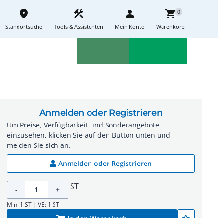
place
construction
person
shopping_cart
0
Standortsuche
Tools & Assistenten
Mein Konto
Warenkorb
Aktionen
Neuheiten
sell
feedback
Anmelden oder Registrieren
Um Preise, Verfügbarkeit und Sonderangebote
einzusehen, klicken Sie auf den Button unten und
melden Sie sich an.
Anmelden oder Registrieren
ST
-
+
Min: 1 ST | VE: 1 ST