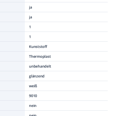
ja
ja
1
1
Kunststoff
Thermoplast
unbehandelt
glänzend
weiß
9010
nein
nein