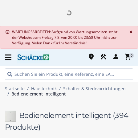
G
×
WARTUNGSARBEITEN: Aufgrund von Wartungsarbeiten steht
info
der Webshop am Freitag 7.8. von 20:00 bis 23:50 Uhr nicht zur
Verfügung. Vielen Dank für Ihr Verständnis!
place
construction
person
shopping_cart
0
Startseite
Haustechnik
Schalter & Steckvorrichtungen
Bedienelement intelligent
Bedienelement intelligent
(394
Produkte)