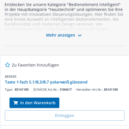
Entdecken Sie unsere Kategorie "Bedienelement intelligent"
in der Hauptkategorie "Haustechnik" und optimieren Sie Ihre
Projekte mit innovativen Steuerungslösungen. Hier finden Sie
eine breite Auswahl an intelligenten Bedienelementen, die
Funktionalität und modernes Design vereinen. Von
Kurzhubtasten über Funk-Tasten bis hin zu IR-Tasten –
unsere Produkte bieten Ihnen die perfekte Lösung für eine

Mehr anzeigen
effiziente und komfortable Steuerung Ihrer Haustechnik.
Vertrauen Sie auf Qualität und Technologie, die speziell für
die Anforderungen von Elektrikern entwickelt wurden.
Stöbern Sie jetzt und finden Sie die passenden
Bedienelemente für Ihre Projekte!
Zu Favoriten hinzufügen
BERKER
Taste 1-fach S.1/B.3/B.7 polarweiß glänzend
Type:
85141189
SCHÄCKE Art.Nr.:
3184617
Hersteller-Art.Nr.:
85141189
In den Warenkorb
Einloggen