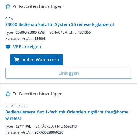
Zu Favoriten hinzufügen
GIRA
S3000 Bedienaufsatz für System 55 reinweiß glänzend
Type:
536003 S3000 RWS
SCHÄCKE Art.Nr.:
4301366
Hersteller-Art.Nr.:
536003
VPE anzeigen
In den Warenkorb
Einloggen
Zu Favoriten hinzufügen
BUSCH-JAEGER
Bedienelement flex 1-fach mit Orientierungslicht free@home
wireless
Type:
62711-WL
SCHÄCKE Art.Nr.:
5696313
Hersteller-Art.Nr.:
2CKA006200A0280