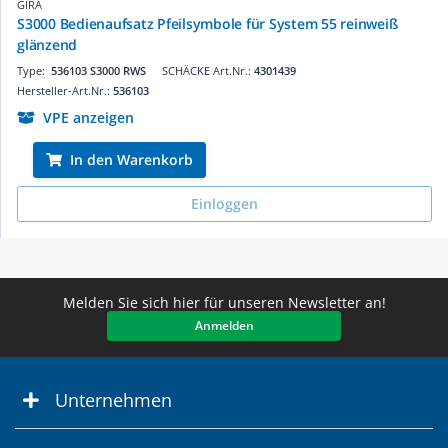
GIRA
S3000 Bedienaufsatz Pfeilsymbole für System 55 reinweiß
glänzend
Type:
536103 S3000 RWS
SCHÄCKE Art.Nr.:
4301439
Hersteller-Art.Nr.:
536103
VPE anzeigen
In den Warenkorb
Einloggen
Melden Sie sich hier für unseren Newsletter an!
Anmelden
Unternehmen