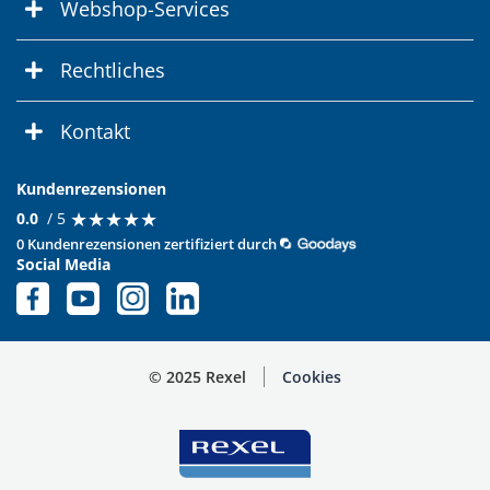
Webshop-Services
Rechtliches
Kontakt
Kundenrezensionen
★
★
★
★
★
★
★
★
★
★
0.0
/ 5
0 Kundenrezensionen zertifiziert durch
Social Media
© 2025 Rexel
Cookies