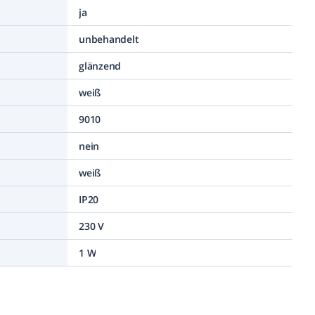
ja
unbehandelt
glänzend
weiß
9010
nein
weiß
IP20
230 V
1 W