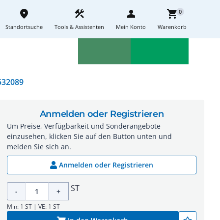
place
construction
person
shopping_cart
0
Standortsuche
Tools & Assistenten
Mein Konto
Warenkorb
Aktionen
Neuheiten
sell
feedback
532089
Anmelden oder Registrieren
Um Preise, Verfügbarkeit und Sonderangebote
einzusehen, klicken Sie auf den Button unten und
melden Sie sich an.
Anmelden oder Registrieren
ST
-
+
Min: 1 ST | VE: 1 ST