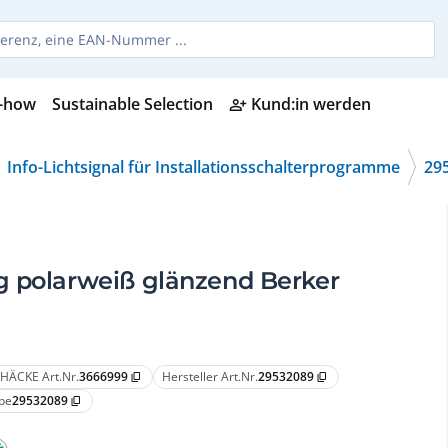
-how
Sustainable Selection
Kund:in werden
person_add_alt
Info-Lichtsignal für Installationsschalterprogramme
29
g polarweiß glänzend Berker
HÄCKE Art.Nr.
3666999
Hersteller Art.Nr.
29532089
content_copy
content_copy
pe
29532089
content_copy