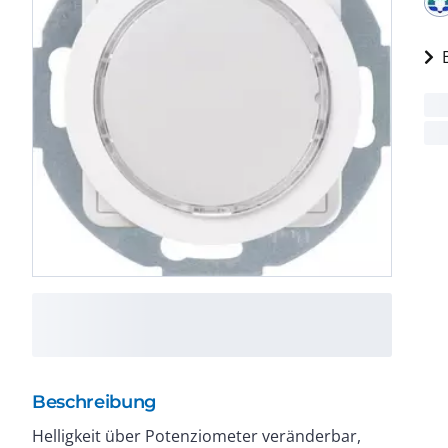
Beschreibung
Helligkeit über Potenziometer veränderbar,
von Symbolen einlegbar, über separaten Schalter