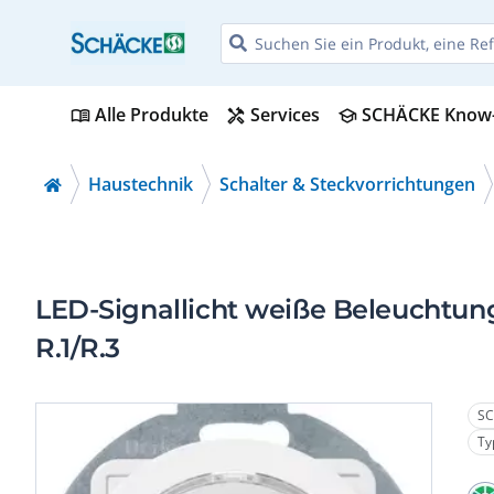
Alle Produkte
Services
SCHÄCKE Know
menu_book
handyman
school
Haustechnik
Schalter & Steckvorrichtungen
LED-Signallicht weiße Beleuchtun
R.1/R.3
SC
Ty