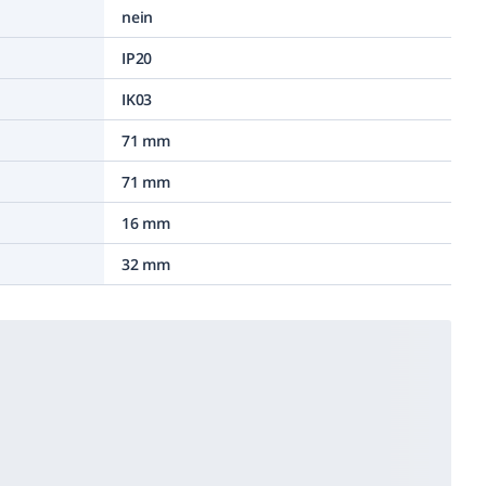
nein
IP20
IK03
71 mm
71 mm
16 mm
32 mm