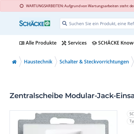
WARTUNGSARBEITEN: Aufgrund von Wartungsarbeiten steht der Web
info
Alle Produkte
Services
SCHÄCKE Know
menu_book
handyman
school
Haustechnik
Schalter & Steckvorrichtungen
Zentralscheibe Modular-Jack-Einsat
SC
Ty