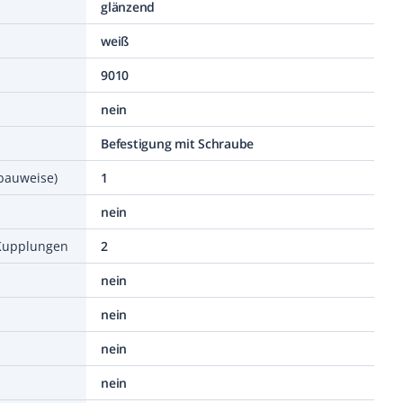
glänzend
weiß
9010
nein
Befestigung mit Schraube
bauweise)
1
nein
/Kupplungen
2
nein
nein
nein
nein