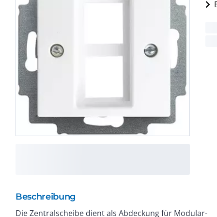
Beschreibung
Die Zentralscheibe dient als Abdeckung für Modular-
Elektroinstallation. Diese 2-fache Ausführung ist für