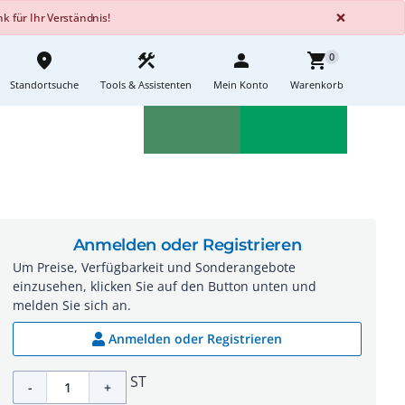
GLOBA
×
 für Ihr Verständnis!
place
construction
person
shopping_cart
0
Standortsuche
Tools & Assistenten
Mein Konto
Warenkorb
Aktionen
Neuheiten
sell
feedback
Anmelden oder Registrieren
Um Preise, Verfügbarkeit und Sonderangebote
einzusehen, klicken Sie auf den Button unten und
melden Sie sich an.
Anmelden oder Registrieren
ST
-
+