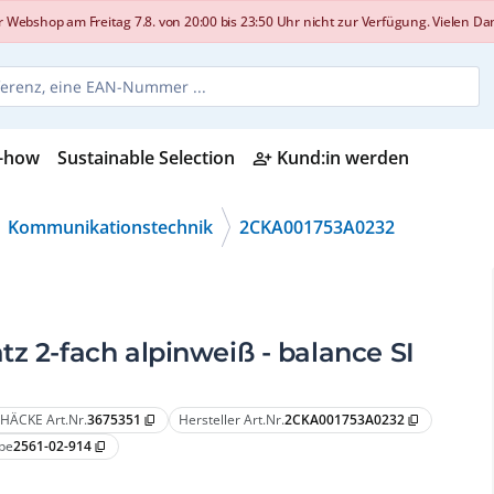
shop am Freitag 7.8. von 20:00 bis 23:50 Uhr nicht zur Verfügung. Vielen Dank
-how
Sustainable Selection
Kund:in werden
person_add_alt
Kommunikationstechnik
2CKA001753A0232
z 2-fach alpinweiß - balance SI
HÄCKE Art.Nr.
3675351
Hersteller Art.Nr.
2CKA001753A0232
content_copy
content_copy
pe
2561-02-914
content_copy