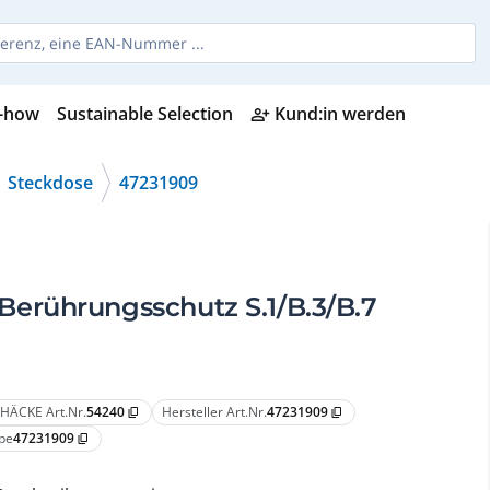
-how
Sustainable Selection
Kund:in werden
person_add_alt
Steckdose
47231909
erührungsschutz S.1/B.3/B.7
HÄCKE Art.Nr.
54240
Hersteller Art.Nr.
47231909
content_copy
content_copy
pe
47231909
content_copy