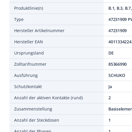
Produktlinie(n)
B.1, B.3, B.7,
Type
47231909 PW
Hersteller Artikelnummer
47231909
Hersteller EAN
4011334224
Ursprungsland
DE
Zolltarifnummer
85366990
Ausführung
SCHUKO
Schutzkontakt
Ja
Anzahl der aktiven Kontakte (rund)
2
Zusammenstellung
Basiselemen
Anzahl der Steckdosen
1
Anzahl der Phasen
1