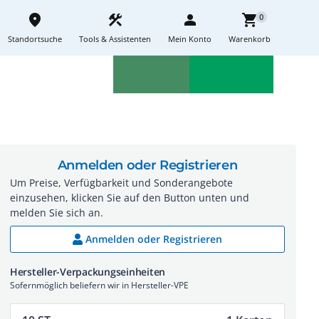
place
construction
person
shopping_cart
0
Standortsuche
Tools & Assistenten
Mein Konto
Warenkorb
Aktionen
Neuheiten
sell
feedback
Anmelden oder Registrieren
Um Preise, Verfügbarkeit und Sonderangebote
einzusehen, klicken Sie auf den Button unten und
melden Sie sich an.
Anmelden oder Registrieren
Hersteller-Verpackungseinheiten
Sofernmöglich beliefern wir in Hersteller-VPE