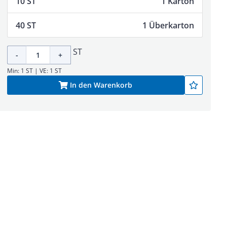
10 ST
1 Karton
40 ST
1 Überkarton
ST
-
+
Min: 1 ST | VE: 1 ST
In den Warenkorb