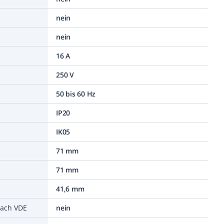
nein
nein
16 A
250 V
50 bis 60 Hz
IP20
IK05
71 mm
71 mm
41,6 mm
nach VDE
nein