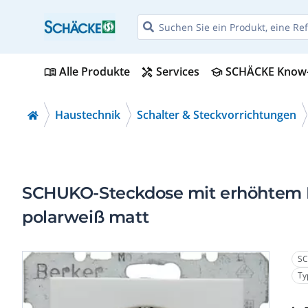
Alle Produkte
Services
SCHÄCKE Know
menu_book
handyman
school
Haustechnik
Schalter & Steckvorrichtungen
SCHUKO-Steckdose mit erhöhtem B
polarweiß matt
SC
Ty