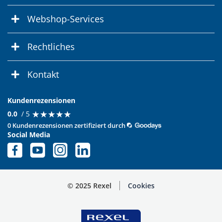
Webshop-Services
Rechtliches
Kontakt
Kundenrezensionen
★
★
★
★
★
★
★
★
★
★
0.0
/ 5
0 Kundenrezensionen zertifiziert durch
Social Media
© 2025 Rexel
Cookies