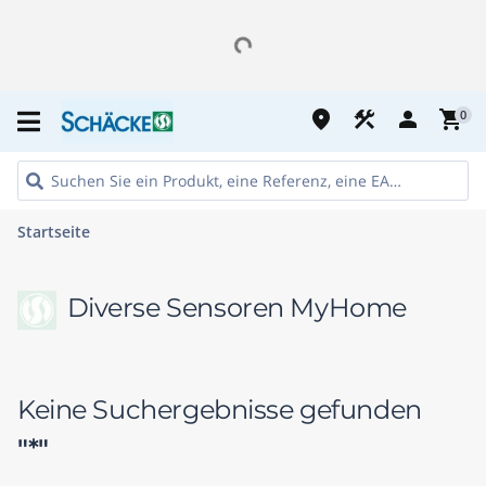
place
construction
person
shopping_cart
0
Startseite
Diverse Sensoren MyHome
Keine Suchergebnisse gefunden
"*"