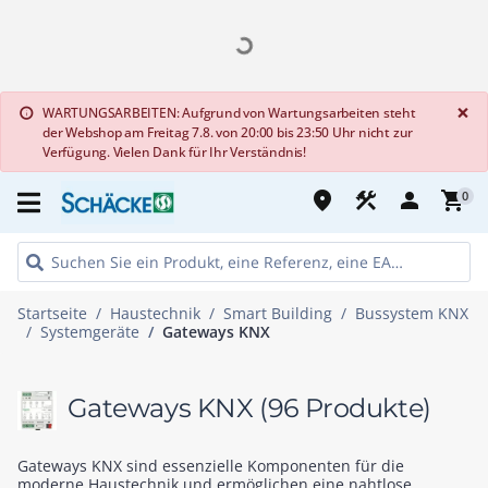
G
×
WARTUNGSARBEITEN: Aufgrund von Wartungsarbeiten steht
info
der Webshop am Freitag 7.8. von 20:00 bis 23:50 Uhr nicht zur
Verfügung. Vielen Dank für Ihr Verständnis!
place
construction
person
shopping_cart
0
Startseite
Haustechnik
Smart Building
Bussystem KNX
Systemgeräte
Gateways KNX
Gateways KNX
(96 Produkte)
Gateways KNX sind essenzielle Komponenten für die
moderne Haustechnik und ermöglichen eine nahtlose