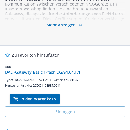
Kommunikation zwischen verschiedenen KNX-Geräten. In
unserem Webshop finden Sie eine breite Auswahl an
Gateways, die speziell für die Anforderungen von Elektrikern
entwickelt wurden. Diese Geräte sorgen für eine zuverlässige
Integration und Steuerung von Smart-Building-Systemen,

Mehr anzeigen
wodurch die Effizienz und Funktionalität Ihrer Projekte
gesteigert wird. Entdecken Sie hochwertige Produkte, die
durch ihre einfache Installation und hohe Kompatibilität
überzeugen. Vertrauen Sie auf unsere Expertise und
optimieren Sie Ihre KNX-Systeme mit den besten Gateways
aus unserem Sortiment.
Zu Favoriten hinzufügen
ABB
DALI-Gateway Basic 1-fach DG/S1.64.1.1
Type:
DG/S 1.64.1.1
SCHÄCKE Art.Nr.:
4274105
Hersteller-Art.Nr.:
2CDG110198R0011
In den Warenkorb
Einloggen