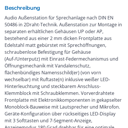
Beschreibung
Audio Außenstation für Sprechanlage nach DIN EN
50486 in 2Draht-Technik. Außenstation zur Montage in
separaten erhältlichen Gehäusen UP oder AP,
bestehend aus einer 2 mm dicken Frontplatte aus
Edelstahl matt gebürstet mit Sprechöffnungen,
schraubenlose Befestigung für Gehäuse
(Auf-/Unterputz) mit Einrast-Federmechanismus und
Öffnungsmechanik mit Vandalenschutz,
flächenbündiges Namensschild(er) (von vorn
wechselbar) mit Ruftaste(n) inklusive weißer LED-
Hinterleuchtung und steckbarem Anschluss-
Klemmblock mit Schraubklemmen. Vorverdrahtete
Frontplatte mit Elektronikkomponenten in gekapselter
Monoblock-Bauweise mit Lautsprecher und Mikrofon.
Geräte-Konfiguration über rückseitiges LED-Display
mit 3 Softtasten und 7-Segment-Anzeige,
Anzeigemodus 180 Grad drehbar für eine optimale