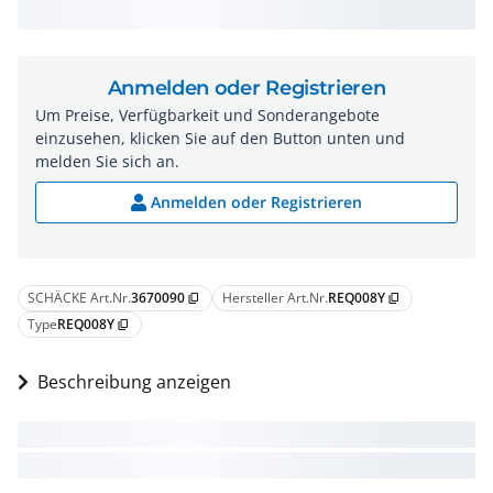
Anmelden oder Registrieren
Um Preise, Verfügbarkeit und Sonderangebote
einzusehen, klicken Sie auf den Button unten und
melden Sie sich an.
Anmelden oder Registrieren
SCHÄCKE Art.Nr.
3670090
Hersteller Art.Nr.
REQ008Y
content_copy
content_copy
Type
REQ008Y
content_copy
Beschreibung anzeigen