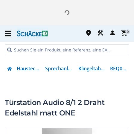
place
construction
person
shopping_cart
0
Haustechnik
Sprechanlagen
Klingeltableau
REQ008Y
Türstation Audio 8/1 2 Draht
Edelstahl matt ONE