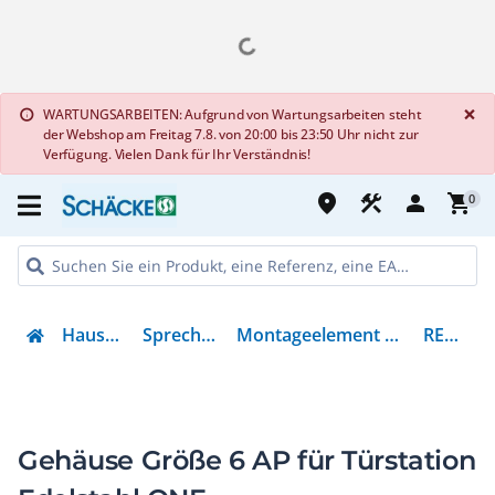
G
×
WARTUNGSARBEITEN: Aufgrund von Wartungsarbeiten steht
info
der Webshop am Freitag 7.8. von 20:00 bis 23:50 Uhr nicht zur
Verfügung. Vielen Dank für Ihr Verständnis!
place
construction
person
shopping_cart
0
Haustechnik
Sprechanlagen
Montageelement für Türstation
REW226Y
Gehäuse Größe 6 AP für Türstation