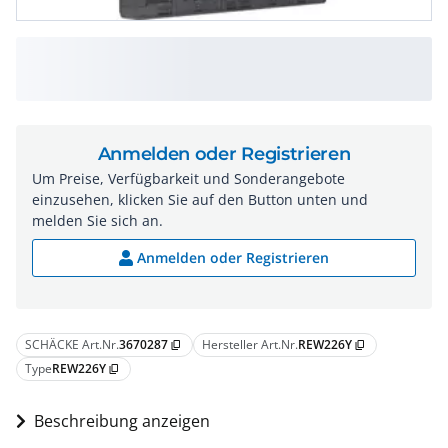
Anmelden oder Registrieren
Um Preise, Verfügbarkeit und Sonderangebote
einzusehen, klicken Sie auf den Button unten und
melden Sie sich an.
Anmelden oder Registrieren
SCHÄCKE Art.Nr.
3670287
Hersteller Art.Nr.
REW226Y
content_copy
content_copy
Type
REW226Y
content_copy
Beschreibung anzeigen