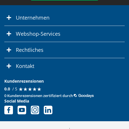
Unternehmen
Webshop-Services
Rechtliches
Kontakt
Kundenrezensionen
★
★
★
★
★
★
★
★
★
★
0.0
/ 5
0 Kundenrezensionen zertifiziert durch
Social Media