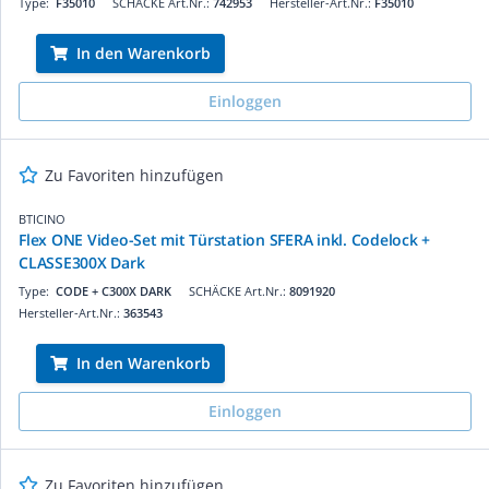
Type:
F35010
SCHÄCKE Art.Nr.:
742953
Hersteller-Art.Nr.:
F35010
In den Warenkorb
Einloggen
Zu Favoriten hinzufügen
BTICINO
Flex ONE Video-Set mit Türstation SFERA inkl. Codelock +
CLASSE300X Dark
Type:
CODE + C300X DARK
SCHÄCKE Art.Nr.:
8091920
Hersteller-Art.Nr.:
363543
In den Warenkorb
Einloggen
Zu Favoriten hinzufügen