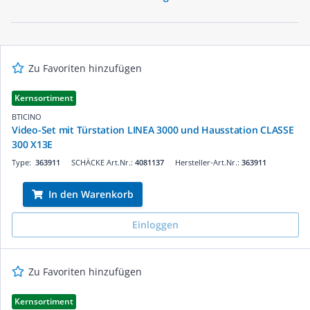
Anforderungen gerecht werden. Profitieren Sie von
modernster Technologie und einfacher Installation. Als
Großhändler bieten wir Ihnen attraktive Preise und eine
schnelle Lieferung. Stöbern Sie jetzt in unserem Sortiment
und optimieren Sie Ihre Haustechnik mit unseren Türsprech-
Sets!
Zu Favoriten hinzufügen
Kernsortiment
BTICINO
Video-Set mit Türstation LINEA 3000 und Hausstation CLASSE
300 X13E
Type:
363911
SCHÄCKE Art.Nr.:
4081137
Hersteller-Art.Nr.:
363911
In den Warenkorb
Einloggen
Zu Favoriten hinzufügen
Kernsortiment