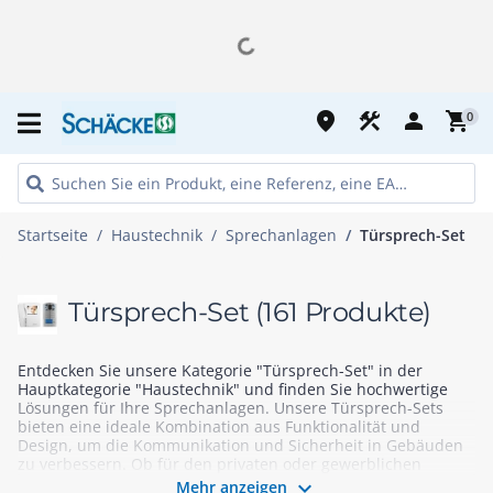
place
construction
person
shopping_cart
0
Startseite
Haustechnik
Sprechanlagen
Türsprech-Set
Türsprech-Set
(161 Produkte)
Entdecken Sie unsere Kategorie "Türsprech-Set" in der
Hauptkategorie "Haustechnik" und finden Sie hochwertige
Lösungen für Ihre Sprechanlagen. Unsere Türsprech-Sets
bieten eine ideale Kombination aus Funktionalität und
Design, um die Kommunikation und Sicherheit in Gebäuden
zu verbessern. Ob für den privaten oder gewerblichen
Einsatz – bei uns finden Sie Produkte, die Ihren

Mehr anzeigen