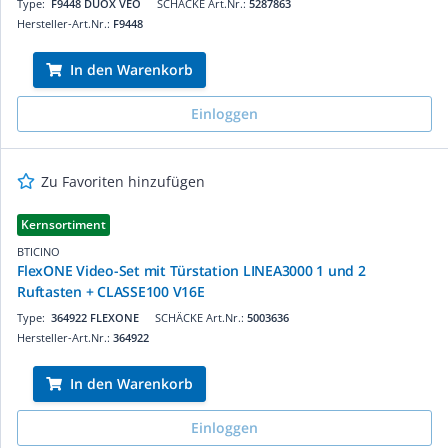
Type:
F9448 DUOX VEO
SCHÄCKE Art.Nr.:
5287863
Hersteller-Art.Nr.:
F9448
In den Warenkorb
Einloggen
Zu Favoriten hinzufügen
Kernsortiment
BTICINO
FlexONE Video-Set mit Türstation LINEA3000 1 und 2
Ruftasten + CLASSE100 V16E
Type:
364922 FLEXONE
SCHÄCKE Art.Nr.:
5003636
Hersteller-Art.Nr.:
364922
In den Warenkorb
Einloggen