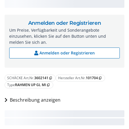
Anmelden oder Registrieren
Um Preise, Verfügbarkeit und Sonderangebote
einzusehen, klicken Sie auf den Button unten und
melden Sie sich an.
Anmelden oder Registrieren
SCHÄCKE Art.Nr.
3602141
Hersteller Art.Nr.
101704
content_copy
content_copy
Type
RAHMEN UP GL MI
content_copy
Beschreibung anzeigen