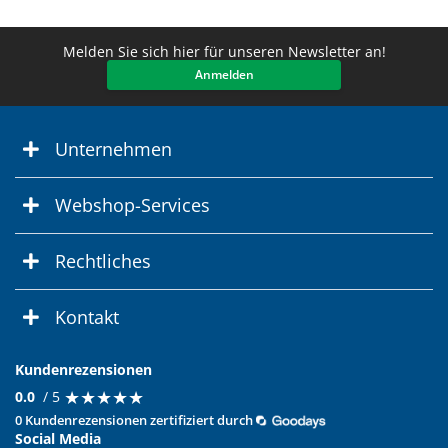
Melden Sie sich hier für unseren Newsletter an!
Anmelden
Unternehmen
Webshop-Services
Rechtliches
Kontakt
Kundenrezensionen
★
★
★
★
★
★
★
★
★
★
0.0
/ 5
0 Kundenrezensionen zertifiziert durch
Social Media