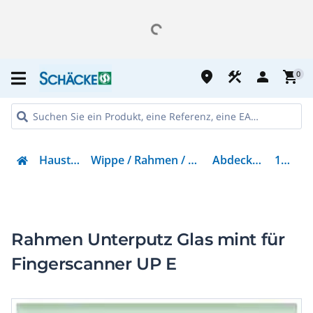
place
construction
person
shopping_cart
0
Haustechnik
Wippe / Rahmen / Abdeckungen
Abdeckrahmen
101704
Rahmen Unterputz Glas mint für
Fingerscanner UP E