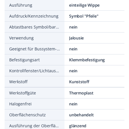
Ausführung
einteilige Wippe
Aufdruck/Kennzeichnung
Symbol "Pfeile"
Abtastbares Symbol/barrierefrei
nein
Verwendung
Jalousie
Geeignet für Bussystem-Tasterankopplung
nein
Befestigungsart
Klemmbefestigung
Kontrollfenster/Lichtauslass
nein
Werkstoff
Kunststoff
Werkstoffgüte
Thermoplast
Halogenfrei
nein
Oberflächenschutz
unbehandelt
Ausführung der Oberfläche
glänzend