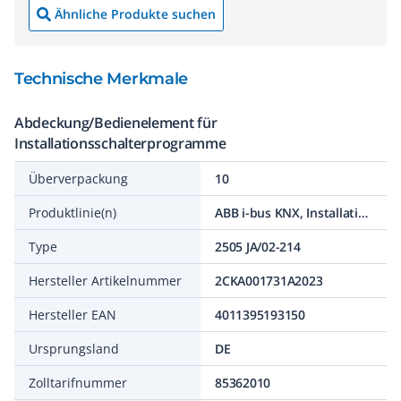
Ähnliche Produkte suchen
Technische Merkmale
Abdeckung/Bedienelement für
Installationsschalterprogramme
Überverpackung
10
Produktlinie(n)
ABB i-bus KNX, Installationsbus KNX, Reflex SI
Type
2505 JA/02-214
Hersteller Artikelnummer
2CKA001731A2023
Hersteller EAN
4011395193150
Ursprungsland
DE
Zolltarifnummer
85362010