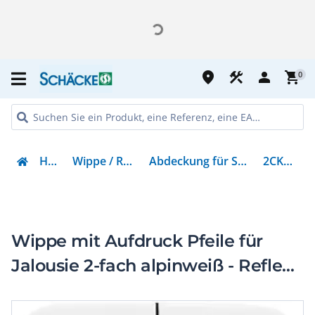
place
construction
person
shopping_cart
0
Haustechnik
Wippe / Rahmen / Abdeckungen
Abdeckung für Schalter, Taster, Dimmer, Jalousie
2CKA001731A2023
Wippe mit Aufdruck Pfeile für
Jalousie 2-fach alpinweiß - Reflex
SI