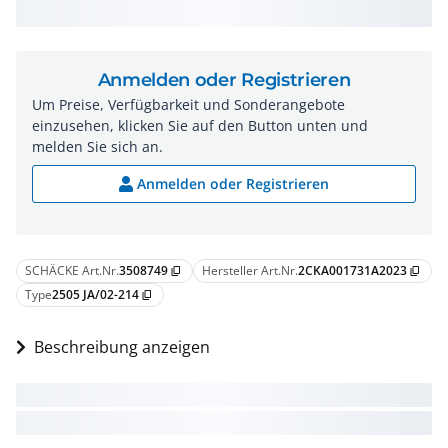
Anmelden oder Registrieren
Um Preise, Verfügbarkeit und Sonderangebote
einzusehen, klicken Sie auf den Button unten und
melden Sie sich an.
Anmelden oder Registrieren
SCHÄCKE Art.Nr.
3508749
Hersteller Art.Nr.
2CKA001731A2023
content_copy
content_copy
Type
2505 JA/02-214
content_copy
Beschreibung anzeigen