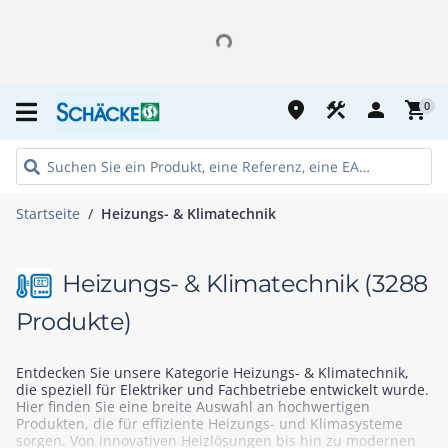
place
construction
person
shopping_cart
0
Startseite
Heizungs- & Klimatechnik
Heizungs- & Klimatechnik
(3288
Produkte)
Entdecken Sie unsere Kategorie Heizungs- & Klimatechnik,
die speziell für Elektriker und Fachbetriebe entwickelt wurde.
Hier finden Sie eine breite Auswahl an hochwertigen
Produkten, die für effiziente Heizungs- und Klimasysteme
sorgen. Von innovativen Heizlösungen bis hin zu modernen