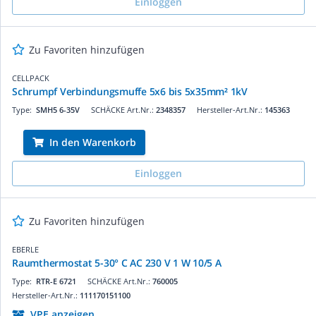
Einloggen
Zu Favoriten hinzufügen
CELLPACK
Schrumpf Verbindungsmuffe 5x6 bis 5x35mm² 1kV
Type:
SMH5 6-35V
SCHÄCKE Art.Nr.:
2348357
Hersteller-Art.Nr.:
145363
In den Warenkorb
Einloggen
Zu Favoriten hinzufügen
EBERLE
Raumthermostat 5-30° C AC 230 V 1 W 10/5 A
Type:
RTR-E 6721
SCHÄCKE Art.Nr.:
760005
Hersteller-Art.Nr.:
111170151100
VPE anzeigen