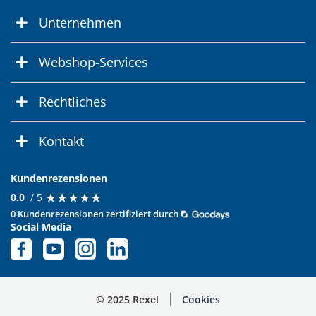
Unternehmen
Webshop-Services
Rechtliches
Kontakt
Kundenrezensionen
★
★
★
★
★
★
★
★
★
★
0.0
/ 5
0 Kundenrezensionen zertifiziert durch
Social Media
© 2025 Rexel
Cookies