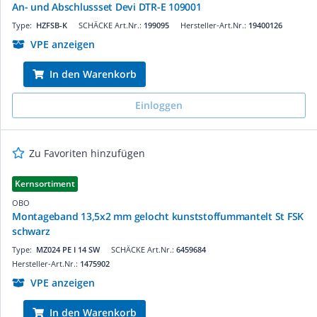
An- und Abschlussset Devi DTR-E 109001
Type:
HZFSB-K
SCHÄCKE Art.Nr.:
199095
Hersteller-Art.Nr.:
19400126
VPE anzeigen
In den Warenkorb
Einloggen
Zu Favoriten hinzufügen
Kernsortiment
OBO
Montageband 13,5x2 mm gelocht kunststoffummantelt St FSK
schwarz
Type:
MZ024 PE I 14 SW
SCHÄCKE Art.Nr.:
6459684
Hersteller-Art.Nr.:
1475902
VPE anzeigen
In den Warenkorb