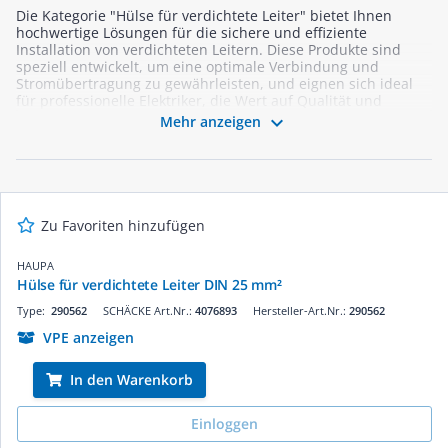
Die Kategorie "Hülse für verdichtete Leiter" bietet Ihnen
hochwertige Lösungen für die sichere und effiziente
Installation von verdichteten Leitern. Diese Produkte sind
speziell entwickelt, um eine optimale Verbindung und
Stromübertragung zu gewährleisten, und eignen sich ideal
für professionelle Elektriker, die Wert auf Qualität und
Zuverlässigkeit legen. In unserem Sortiment finden Sie eine

Mehr anzeigen
Vielzahl von Hülsen, die den Anforderungen moderner
Installationen gerecht werden. Entdecken Sie die passenden
Produkte für Ihre Projekte und profitieren Sie von unserer
schnellen Lieferung und kompetenten Beratung.
Zu Favoriten hinzufügen
HAUPA
Hülse für verdichtete Leiter DIN 25 mm²
Type:
290562
SCHÄCKE Art.Nr.:
4076893
Hersteller-Art.Nr.:
290562
VPE anzeigen
In den Warenkorb
Einloggen