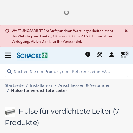
G
×
WARTUNGSARBEITEN: Aufgrund von Wartungsarbeiten steht
info
der Webshop am Freitag 7.8. von 20:00 bis 23:50 Uhr nicht zur
Verfügung. Vielen Dank für Ihr Verständnis!
place
construction
person
shopping_cart
0
Startseite
Installation
Anschliessen & Verbinden
Hülse für verdichtete Leiter
Hülse für verdichtete Leiter
(71
Produkte)