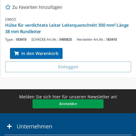
Zu Favoriten hinzufügen
CIMCO
Hülse für verdichtete Leiter Leiterquerschnitt 300 mm² Länge
38 mm Rundleiter
Type:
183410
SCHÄCKE Art.Nr.:
5480825
Hersteller-Art.Nr.:
183410
In den Warenkorb
Einloggen
Melden Sie sich hier für unseren Newsletter an!
Anmelden
Unternehmen