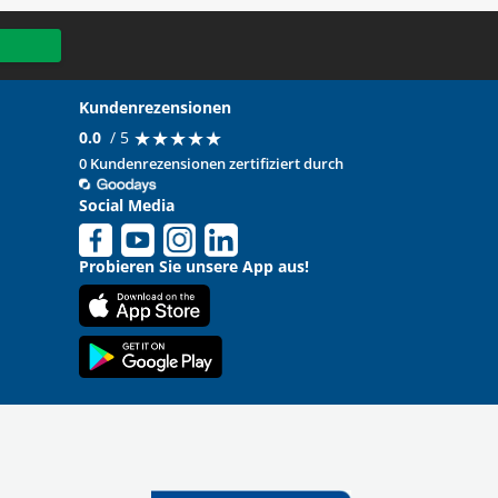
Kundenrezensionen
★
★
★
★
★
★
★
★
★
★
0.0
/ 5
0 Kundenrezensionen zertifiziert durch
Social Media
Probieren Sie unsere App aus!