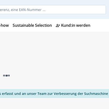
-how
Sustainable Selection
Kund:in werden
person_add_alt
n
"*"
ies erfasst und an unser Team zur Verbesserung der Suchmaschine 