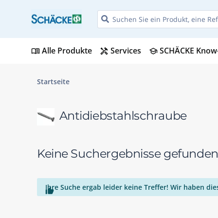
Alle Produkte
Services
SCHÄCKE Know
menu_book
handyman
school
Startseite
Antidiebstahlschraube
Keine Suchergebnisse gefunde
Ihre Suche ergab leider keine Treffer! Wir haben d
