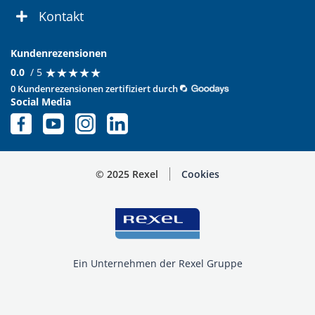
Kontakt
Kundenrezensionen
★
★
★
★
★
★
★
★
★
★
0.0
/ 5
0 Kundenrezensionen zertifiziert durch
Social Media
© 2025 Rexel
Cookies
Ein Unternehmen der Rexel Gruppe