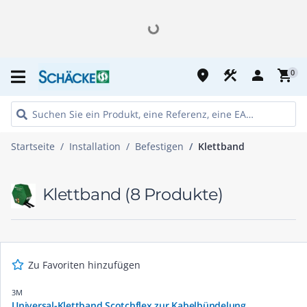
place
construction
person
shopping_cart
0
Startseite
Installation
Befestigen
Klettband
Klettband
(8 Produkte)
Zu Favoriten hinzufügen
3M
Universal-Klettband Scotchflex zur Kabelbündelung