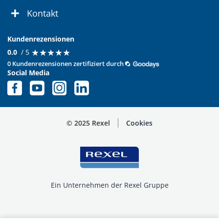
Kontakt
Kundenrezensionen
★
★
★
★
★
★
★
★
★
★
0.0
/ 5
0 Kundenrezensionen zertifiziert durch
Social Media
© 2025 Rexel
Cookies
Ein Unternehmen der Rexel Gruppe