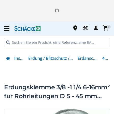
place
construction
person
shopping_cart
0
Installation
Erdung / Blitzschutz / Überspannungsschutz
Erdanschlussklemme
435805
Erdungsklemme 3/8 -1 1/4 6-16mm²
für Rohrleitungen D 5 - 45 mm
TG/tZn