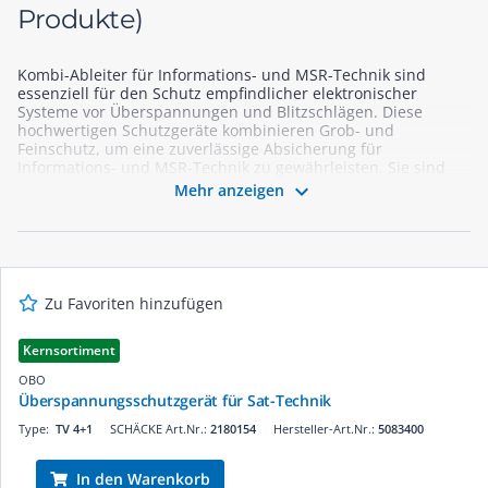
Produkte)
Kombi-Ableiter für Informations- und MSR-Technik sind
essenziell für den Schutz empfindlicher elektronischer
Systeme vor Überspannungen und Blitzschlägen. Diese
hochwertigen Schutzgeräte kombinieren Grob- und
Feinschutz, um eine zuverlässige Absicherung für
Informations- und MSR-Technik zu gewährleisten. Sie sind
ideal für den Einsatz in sensiblen Bereichen wie

Mehr anzeigen
Datenleitungen, Steuerungssystemen und Mess- und
Regeltechnik. In unserem Webshop finden Sie eine breite
Auswahl an Kombi-Ableitern, die den höchsten
Sicherheitsstandards entsprechen und einfach zu
installieren sind. Vertrauen Sie auf unsere Expertise und
sichern Sie Ihre Systeme mit den besten Produkten aus
Zu Favoriten hinzufügen
unserem Sortiment.
Kernsortiment
OBO
Überspannungsschutzgerät für Sat-Technik
Type:
TV 4+1
SCHÄCKE Art.Nr.:
2180154
Hersteller-Art.Nr.:
5083400
In den Warenkorb