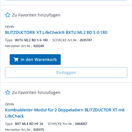
Zu Favoriten hinzufügen
DEHN
BLITZDUCTOR® XT LifeCheck® BXTU ML2 BD S 0-180
Type:
BXTU ML2 BD S 0-180
SCHÄCKE Art.Nr.:
2635747
Hersteller-Art.Nr.:
920249
In den Warenkorb
Einloggen
Zu Favoriten hinzufügen
DEHN
Kombiableiter-Modul für 2 Doppeladern BLITZDUCTOR XT mit
LifeCheck
Type:
BXT ML4 BD HF 24
SCHÄCKE Art.Nr.:
3464067
Hersteller-Art.Nr.:
920375