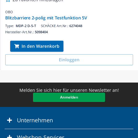
OBO
Blitzbarriere 2-polig mit Testfunktion 5V
Type:
MDP-2 D-5-T
SCHÄCKE Art.Nr.:
6274048
Hersteller-Art.Nr.:
5098404
In den Warenkorb
Einloggen
Melden Sie sich hier für unseren Newsletter an!
Anmelden
Unternehmen
Webshop-Services