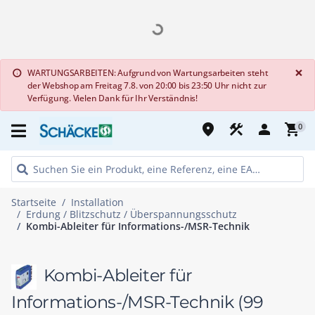
G
×
WARTUNGSARBEITEN: Aufgrund von Wartungsarbeiten steht
info
der Webshop am Freitag 7.8. von 20:00 bis 23:50 Uhr nicht zur
Verfügung. Vielen Dank für Ihr Verständnis!
place
construction
person
shopping_cart
0
Startseite
Installation
Erdung / Blitzschutz / Überspannungsschutz
Kombi-Ableiter für Informations-/MSR-Technik
Kombi-Ableiter für
Informations-/MSR-Technik
(99