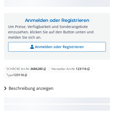
Anmelden oder Registrieren
Um Preise, Verfügbarkeit und Sonderangebote
einzusehen, klicken Sie auf den Button unten und
melden Sie sich an.
Anmelden oder Registrieren
SCHÄCKE Art.Nr.
3686280
Hersteller Art.Nr.
123116
content_copy
content_copy
Type
123116
content_copy
Beschreibung anzeigen