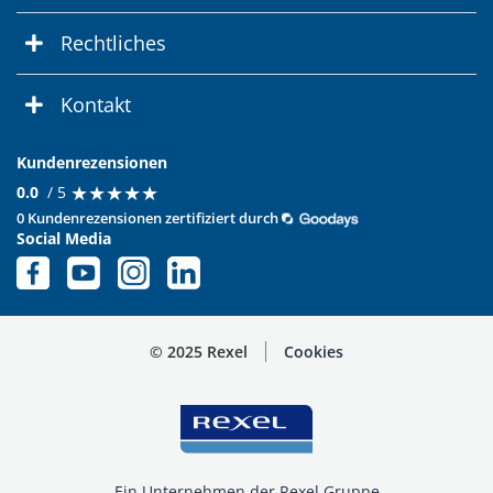
Rechtliches
Kontakt
Kundenrezensionen
★
★
★
★
★
★
★
★
★
★
0.0
/ 5
0 Kundenrezensionen zertifiziert durch
Social Media
© 2025 Rexel
Cookies
Ein Unternehmen der Rexel Gruppe