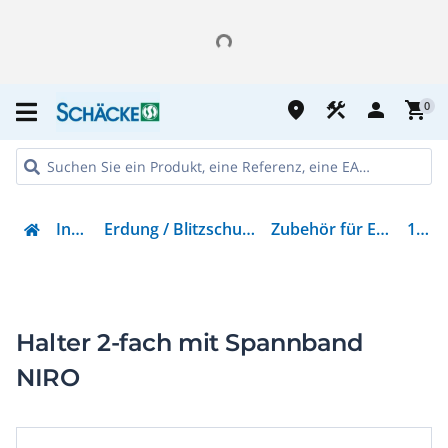
place
construction
person
shopping_cart
0
Installation
Erdung / Blitzschutz / Überspannungsschutz
Zubehör für Erdung und Blitzschutz
123116
Halter 2-fach mit Spannband
NIRO