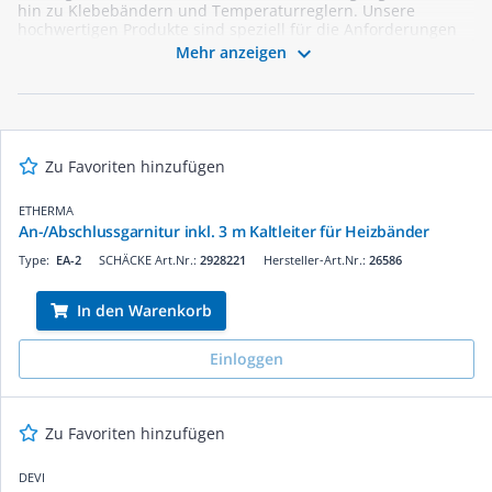
hin zu Klebebändern und Temperaturreglern. Unsere
hochwertigen Produkte sind speziell für die Anforderungen
von Elektrikern konzipiert und bieten zuverlässige Lösungen

Mehr anzeigen
für Heizleitungen und Matten. Vertrauen Sie auf unsere
Expertise und optimieren Sie Ihre Projekte mit Zubehör, das
Funktionalität und Langlebigkeit vereint. Stöbern Sie jetzt und
profitieren Sie von unserem schnellen und unkomplizierten
Bestellprozess!
Zu Favoriten hinzufügen
ETHERMA
An-/Abschlussgarnitur inkl. 3 m Kaltleiter für Heizbänder
Type:
EA-2
SCHÄCKE Art.Nr.:
2928221
Hersteller-Art.Nr.:
26586
In den Warenkorb
Einloggen
Zu Favoriten hinzufügen
DEVI