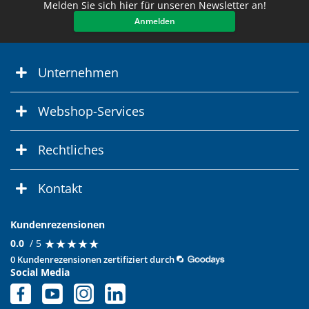
Melden Sie sich hier für unseren Newsletter an!
Anmelden
Unternehmen
Webshop-Services
Rechtliches
Kontakt
Kundenrezensionen
★
★
★
★
★
★
★
★
★
★
0.0
/ 5
0 Kundenrezensionen zertifiziert durch
Social Media