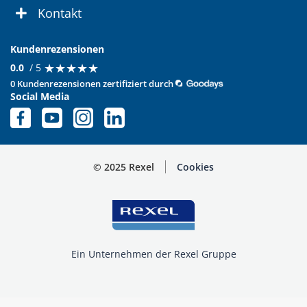
Kontakt
Kundenrezensionen
★
★
★
★
★
★
★
★
★
★
0.0
/ 5
0 Kundenrezensionen zertifiziert durch
Social Media
© 2025 Rexel
Cookies
Ein Unternehmen der Rexel Gruppe