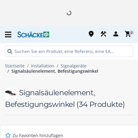
place
construction
person
shopping_cart
0
Startseite
Installation
Signalgeräte
Signalsäulenelement, Befestigungswinkel
Signalsäulenelement,
Befestigungswinkel
(34 Produkte)
Zu Favoriten hinzufügen