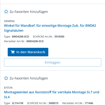
Zu Favoriten hinzufügen
SIEMENS
Winkel für Wandbef. für einseitige Montage Zub. für 8WD42
Signalsäulen
Type:
8WD4208-0CD
SCHÄCKE Art.Nr.:
3918300
Hersteller-Art.Nr.:
8WD4208-0CD
In den Warenkorb
Einloggen
Zu Favoriten hinzufügen
EATON
Montagewinkel aus Kunststoff für vertikale Montage SL7 und
SL4
Type:
SL7/4-FW
SCHÄCKE Art.Nr.:
3408515
Hersteller-Art.Nr.:
171446