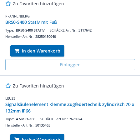
Zu Favoriten hinzufügen
PFANNENBERG
BR50-S400 Stativ mit Fuß
Type:
BR50-S400 STATIV
SCHÄCKE Art.Nr.:
3117642
Hersteller-Art.Nr.:
28250150040
In den Warenkorb
Einloggen
Zu Favoriten hinzufügen
LEUZE
Signalsäulenelement Klemme Zugfedertechnik zylindrisch 70 x
132mm IP66
Type:
A7-MP1-100
SCHÄCKE Art.Nr.:
7678924
Hersteller-Art.Nr.:
50135463
In den Warenkorb