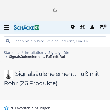
place
construction
person
shopping_cart
0
Startseite
Installation
Signalgeräte
Signalsäulenelement, Fuß mit Rohr
Signalsäulenelement, Fuß mit
Rohr
(26 Produkte)
Zu Favoriten hinzufügen