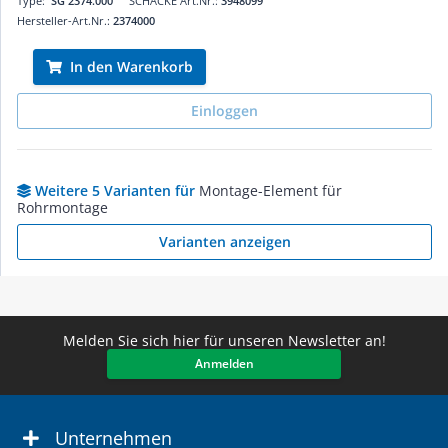
Type:
SG 2374.000
SCHÄCKE Art.Nr.:
3948099
Hersteller-Art.Nr.:
2374000
In den Warenkorb
Einloggen
Weitere 5 Varianten für
Montage-Element für
Rohrmontage
Varianten anzeigen
Melden Sie sich hier für unseren Newsletter an!
Anmelden
Unternehmen