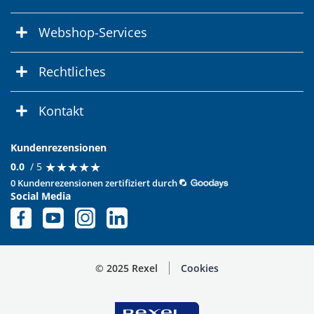
Webshop-Services
Rechtliches
Kontakt
Kundenrezensionen
★
★
★
★
★
★
★
★
★
★
0.0
/ 5
0 Kundenrezensionen zertifiziert durch
Social Media
© 2025 Rexel
Cookies