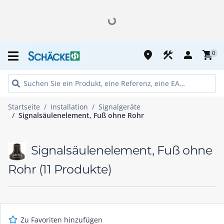
place
construction
person
shopping_cart
0
Startseite
Installation
Signalgeräte
Signalsäulenelement, Fuß ohne Rohr
Signalsäulenelement, Fuß ohne
Rohr
(11 Produkte)
Zu Favoriten hinzufügen