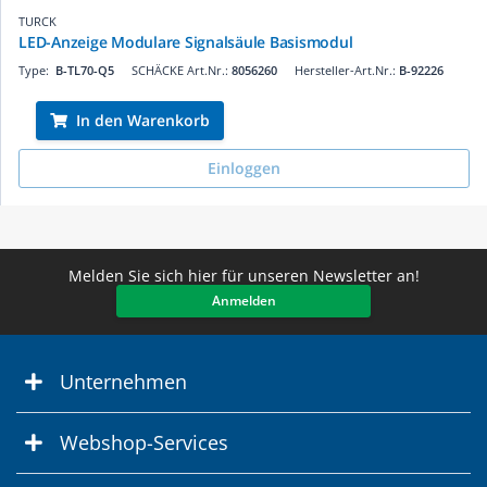
TURCK
LED-Anzeige Modulare Signalsäule Basismodul
Type:
B-TL70-Q5
SCHÄCKE Art.Nr.:
8056260
Hersteller-Art.Nr.:
B-92226
In den Warenkorb
Einloggen
Melden Sie sich hier für unseren Newsletter an!
Anmelden
Unternehmen
Webshop-Services