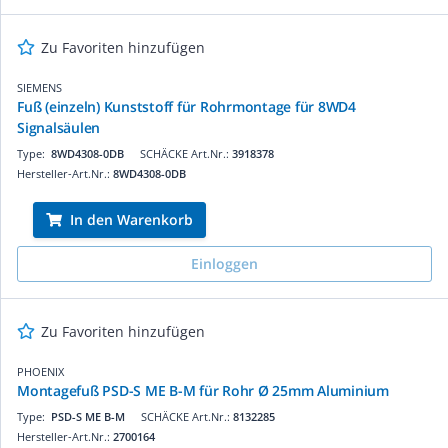
Zu Favoriten hinzufügen
SIEMENS
Fuß (einzeln) Kunststoff für Rohrmontage für 8WD4
Signalsäulen
Type:
8WD4308-0DB
SCHÄCKE Art.Nr.:
3918378
Hersteller-Art.Nr.:
8WD4308-0DB
In den Warenkorb
Einloggen
Zu Favoriten hinzufügen
PHOENIX
Montagefuß PSD-S ME B-M für Rohr Ø 25mm Aluminium
Type:
PSD-S ME B-M
SCHÄCKE Art.Nr.:
8132285
Hersteller-Art.Nr.:
2700164