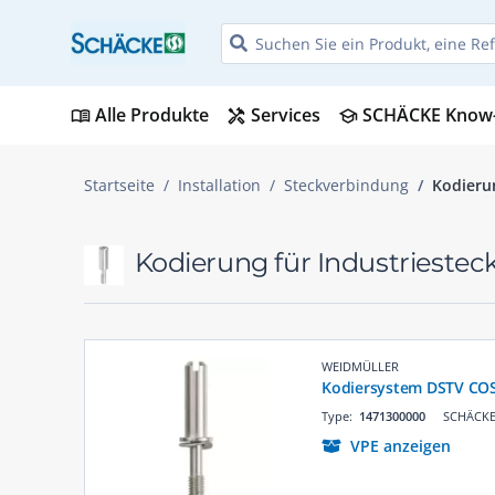
Alle Produkte
Services
SCHÄCKE Know
menu_book
handyman
school
Startseite
Installation
Steckverbindung
Kodierun
Kodierung für Industriestec
WEIDMÜLLER
Kodiersystem DSTV CO
Type:
1471300000
SCHÄCKE 
VPE anzeigen