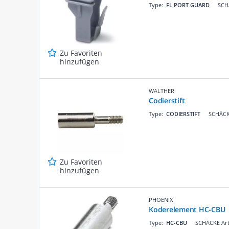
Type:
FL PORT GUARD
SCH
Zu Favoriten
hinzufügen
WALTHER
Codierstift
Type:
CODIERSTIFT
SCHÄCK
Zu Favoriten
hinzufügen
PHOENIX
Koderelement HC-CBU
Type:
HC-CBU
SCHÄCKE Art