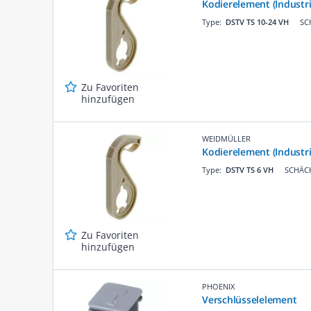
Kodierelement (Industr
Type:
DSTV TS 10-24 VH
SC
Zu Favoriten
hinzufügen
WEIDMÜLLER
Kodierelement (Industr
Type:
DSTV TS 6 VH
SCHÄCK
Zu Favoriten
hinzufügen
PHOENIX
Verschlüsselelement