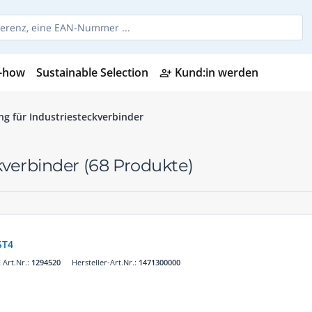
-how
Sustainable Selection
Kund:in werden
person_add_alt
g für Industriesteckverbinder
kverbinder
(68 Produkte)
ST4
Art.Nr.:
1294520
Hersteller-Art.Nr.:
1471300000