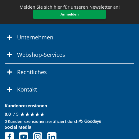
Melden Sie sich hier für unseren Newsletter an!
Anmelden
Unternehmen
Webshop-Services
Rechtliches
Kontakt
Kundenrezensionen
★
★
★
★
★
★
★
★
★
★
0.0
/ 5
0 Kundenrezensionen zertifiziert durch
Social Media