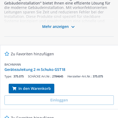
Gebäudeinstallation" bietet Ihnen eine effiziente Lösung für
die moderne Gebäudeinstallation. Mit vorkonfektionierten
Leitungen sparen Sie Zeit und reduzieren Fehler bei der
Installation. Diese Produkte sind speziell für steckbare
Systeme konzipiert und gewährleisten eine schnelle und
sichere Verbindung. Ideal für Elektriker, die Wert auf Qualität

Mehr anzeigen
und Zuverlässigkeit legen. Entdecken Sie unser Sortiment
und profitieren Sie von einer einfachen Handhabung und
einer hohen Flexibilität bei der Planung Ihrer Projekte.
Optimieren Sie Ihre Installationsprozesse mit unseren
hochwertigen Leitungen!
Zu Favoriten hinzufügen
BACHMANN
Gerätezuleitung 2 m Schuko GST18
Type:
375.075
SCHÄCKE Art.Nr.:
2784645
Hersteller-Art.Nr.:
375.075
In den Warenkorb
Einloggen
Zu Favoriten hinzufügen