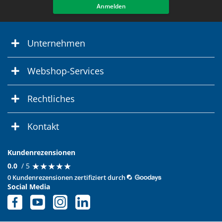
Anmelden
Unternehmen
Webshop-Services
Rechtliches
Kontakt
Kundenrezensionen
★
★
★
★
★
★
★
★
★
★
0.0
/ 5
0 Kundenrezensionen zertifiziert durch
Social Media