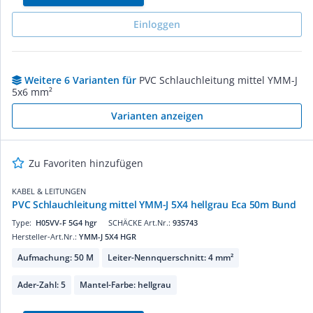
Einloggen
Weitere 6 Varianten für
PVC Schlauchleitung mittel YMM-J
5x6 mm²
Varianten anzeigen
Zu Favoriten hinzufügen
KABEL & LEITUNGEN
PVC Schlauchleitung mittel YMM-J 5X4 hellgrau Eca 50m Bund
Type:
H05VV-F 5G4 hgr
SCHÄCKE Art.Nr.:
935743
Hersteller-Art.Nr.:
YMM-J 5X4 HGR
Aufmachung: 50 M
Leiter-Nennquerschnitt: 4 mm²
Ader-Zahl: 5
Mantel-Farbe: hellgrau