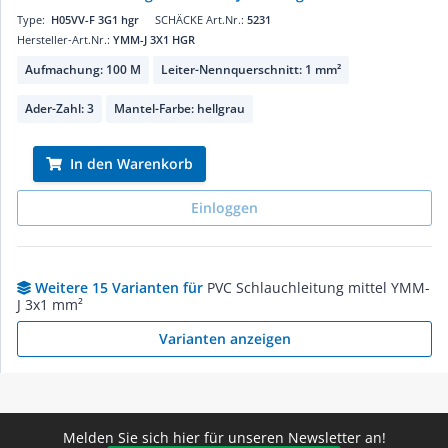
Type:
H05VV-F 3G1 hgr
SCHÄCKE Art.Nr.:
5231
Hersteller-Art.Nr.:
YMM-J 3X1 HGR
Aufmachung: 100 M
Leiter-Nennquerschnitt: 1 mm²
Ader-Zahl: 3
Mantel-Farbe: hellgrau
In den Warenkorb
Einloggen
Weitere 15 Varianten für
PVC Schlauchleitung mittel YMM-
J 3x1 mm²
Varianten anzeigen
Melden Sie sich hier für unseren Newsletter an!