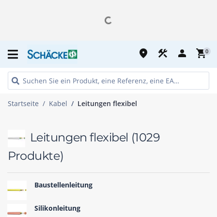
place
construction
person
shopping_cart
0
Startseite
Kabel
Leitungen flexibel
Leitungen flexibel
(1029
Produkte)
Baustellenleitung
Silikonleitung