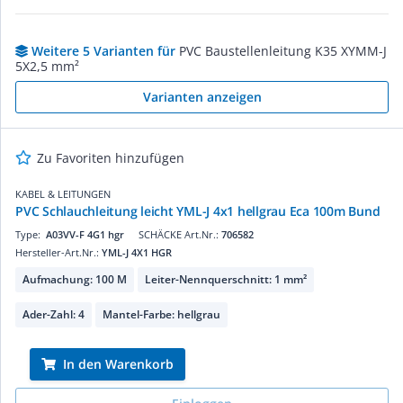
Weitere 5 Varianten für
PVC Baustellenleitung K35 XYMM-J
5X2,5 mm²
Varianten anzeigen
Zu Favoriten hinzufügen
KABEL & LEITUNGEN
PVC Schlauchleitung leicht YML-J 4x1 hellgrau Eca 100m Bund
Type:
A03VV-F 4G1 hgr
SCHÄCKE Art.Nr.:
706582
Hersteller-Art.Nr.:
YML-J 4X1 HGR
Aufmachung: 100 M
Leiter-Nennquerschnitt: 1 mm²
Ader-Zahl: 4
Mantel-Farbe: hellgrau
In den Warenkorb