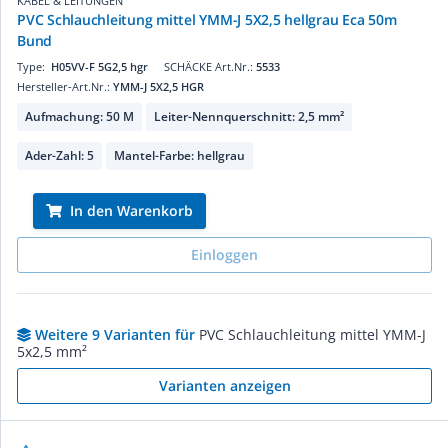
KABEL & LEITUNGEN
PVC Schlauchleitung mittel YMM-J 5X2,5 hellgrau Eca 50m
Bund
Type:
H05VV-F 5G2,5 hgr
SCHÄCKE Art.Nr.:
5533
Hersteller-Art.Nr.:
YMM-J 5X2,5 HGR
Aufmachung: 50 M
Leiter-Nennquerschnitt: 2,5 mm²
Ader-Zahl: 5
Mantel-Farbe: hellgrau
In den Warenkorb
Einloggen
Weitere 9 Varianten für
PVC Schlauchleitung mittel YMM-J
5x2,5 mm²
Varianten anzeigen