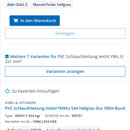
Ader-Zahl: 2
Mantel-Farbe: hellgrau
In den Warenkorb
Einloggen
Weitere 7 Varianten für
PVC Schlauchleitung leicht YML-O
2x1 mm²
Varianten anzeigen
Zu Favoriten hinzufügen
KABEL & LEITUNGEN
PVC Schlauchleitung mittel YMM-J 5X4 hellgrau Eca 100m Bund
Type:
H05VV-F 5G4 hgr
SCHÄCKE Art.Nr.:
935751
Hersteller-Art.Nr.:
YMM-J 5X4 HGR