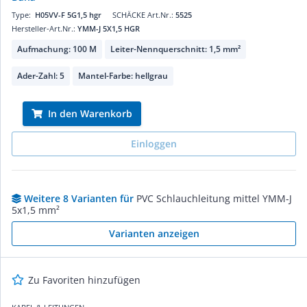
Type:
H05VV-F 5G1,5 hgr
SCHÄCKE Art.Nr.:
5525
Hersteller-Art.Nr.:
YMM-J 5X1,5 HGR
Aufmachung: 100 M
Leiter-Nennquerschnitt: 1,5 mm²
Ader-Zahl: 5
Mantel-Farbe: hellgrau
In den Warenkorb
Einloggen
Weitere 8 Varianten für
PVC Schlauchleitung mittel YMM-J
5x1,5 mm²
Varianten anzeigen
Zu Favoriten hinzufügen