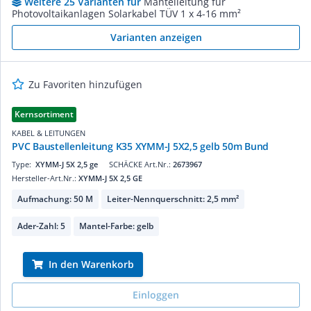
Weitere 25 Varianten für
Mantelleitung für
Photovoltaikanlagen Solarkabel TÜV 1 x 4-16 mm²
Varianten anzeigen
Zu Favoriten hinzufügen
Kernsortiment
KABEL & LEITUNGEN
PVC Baustellenleitung K35 XYMM-J 5X2,5 gelb 50m Bund
Type:
XYMM-J 5X 2,5 ge
SCHÄCKE Art.Nr.:
2673967
Hersteller-Art.Nr.:
XYMM-J 5X 2,5 GE
Aufmachung: 50 M
Leiter-Nennquerschnitt: 2,5 mm²
Ader-Zahl: 5
Mantel-Farbe: gelb
In den Warenkorb
Einloggen