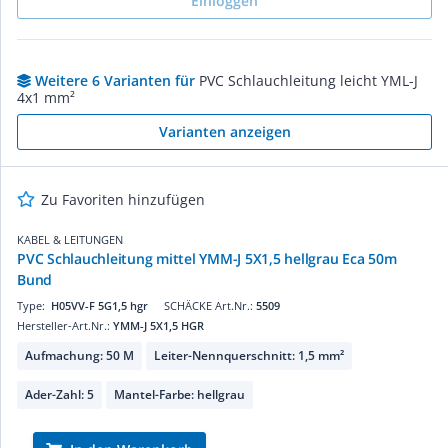
Einloggen
Weitere 6 Varianten für
PVC Schlauchleitung leicht YML-J
4x1 mm²
Varianten anzeigen
Zu Favoriten hinzufügen
KABEL & LEITUNGEN
PVC Schlauchleitung mittel YMM-J 5X1,5 hellgrau Eca 50m
Bund
Type:
H05VV-F 5G1,5 hgr
SCHÄCKE Art.Nr.:
5509
Hersteller-Art.Nr.:
YMM-J 5X1,5 HGR
Aufmachung: 50 M
Leiter-Nennquerschnitt: 1,5 mm²
Ader-Zahl: 5
Mantel-Farbe: hellgrau