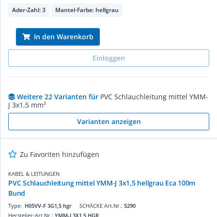
Ader-Zahl: 3
Mantel-Farbe: hellgrau
In den Warenkorb
Einloggen
Weitere 22 Varianten für
PVC Schlauchleitung mittel YMM-
J 3x1,5 mm²
Varianten anzeigen
Zu Favoriten hinzufügen
KABEL & LEITUNGEN
PVC Schlauchleitung mittel YMM-J 3x1,5 hellgrau Eca 100m
Bund
Type:
H05VV-F 3G1,5 hgr
SCHÄCKE Art.Nr.:
5290
Hersteller-Art.Nr.:
YMM-J 3X1,5 HGR