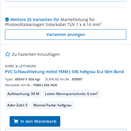
Weitere 25 Varianten für
Mantelleitung für
Photovoltaikanlagen Solarkabel TÜV 1 x 4-16 mm²
Varianten anzeigen
Zu Favoriten hinzufügen
KABEL & LEITUNGEN
PVC Schlauchleitung mittel YMM-J 5X6 hellgrau Eca 50m Bund
Type:
A05VV-F 5G6 hgr
SCHÄCKE Art.Nr.:
935697
Hersteller-Art.Nr.:
YMM-J 5X6 HGR
Aufmachung: 50 M
Leiter-Nennquerschnitt: 6 mm²
Ader-Zahl: 5
Mantel-Farbe: hellgrau
In den Warenkorb