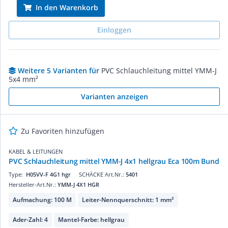
In den Warenkorb
Einloggen
Weitere 5 Varianten für
PVC Schlauchleitung mittel YMM-J
5x4 mm²
Varianten anzeigen
Zu Favoriten hinzufügen
KABEL & LEITUNGEN
PVC Schlauchleitung mittel YMM-J 4x1 hellgrau Eca 100m Bund
Type:
H05VV-F 4G1 hgr
SCHÄCKE Art.Nr.:
5401
Hersteller-Art.Nr.:
YMM-J 4X1 HGR
Aufmachung: 100 M
Leiter-Nennquerschnitt: 1 mm²
Ader-Zahl: 4
Mantel-Farbe: hellgrau