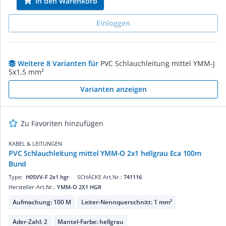
In den Warenkorb
Einloggen
Weitere 8 Varianten für
PVC Schlauchleitung mittel YMM-J
5x1,5 mm²
Varianten anzeigen
Zu Favoriten hinzufügen
KABEL & LEITUNGEN
PVC Schlauchleitung mittel YMM-O 2x1 hellgrau Eca 100m
Bund
Type:
H05VV-F 2x1 hgr
SCHÄCKE Art.Nr.:
741116
Hersteller-Art.Nr.:
YMM-O 2X1 HGR
Aufmachung: 100 M
Leiter-Nennquerschnitt: 1 mm²
Ader-Zahl: 2
Mantel-Farbe: hellgrau