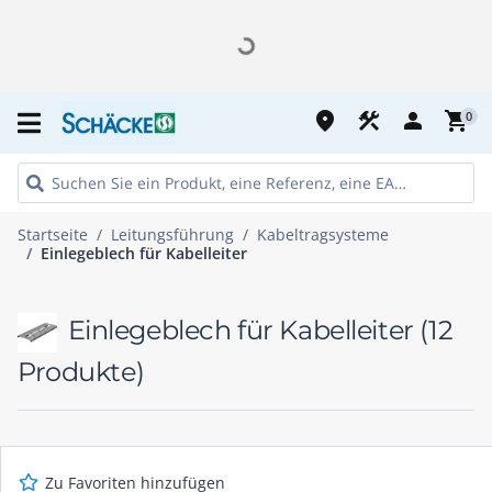
place
construction
person
shopping_cart
0
Startseite
Leitungsführung
Kabeltragsysteme
Einlegeblech für Kabelleiter
Einlegeblech für Kabelleiter
(12
Produkte)
Zu Favoriten hinzufügen