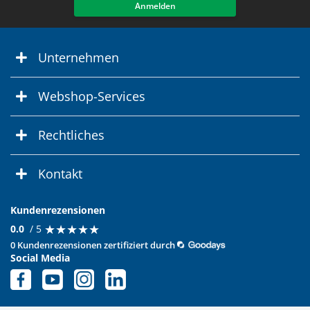
Anmelden
Unternehmen
Webshop-Services
Rechtliches
Kontakt
Kundenrezensionen
★
★
★
★
★
★
★
★
★
★
0.0
/ 5
0 Kundenrezensionen zertifiziert durch
Social Media