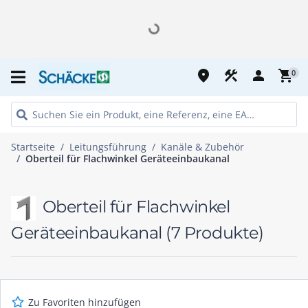
place
construction
person
shopping_cart
0
Startseite
Leitungsführung
Kanäle & Zubehör
Oberteil für Flachwinkel Geräteeinbaukanal
Oberteil für Flachwinkel
Geräteeinbaukanal
(7 Produkte)
Zu Favoriten hinzufügen