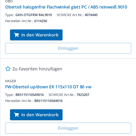
OBO
Oberteil halogenfrei Flachwinkel glatt PC / ABS reinweiß 9010
Type:
GKH-OTGFRW RAL9010
SCHÄCKE Art.Nr.:
4074440
Hersteller-Art.Nr.:
6114250
In den Warenkorb
Einloggen
Zu Favoriten hinzufügen
HAGER
FW-Oberteil up/down EK 115x110 OT 80 vw
Type:
BRS1151105A9016
SCHÄCKE Art.Nr.:
7823207
Hersteller-Art.Nr.:
BRS1151105A9016
In den Warenkorb
Einloggen