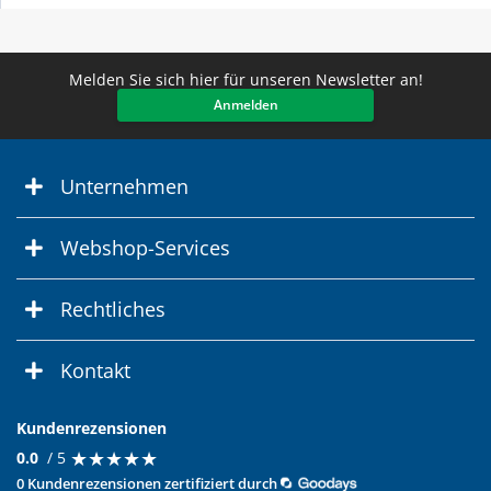
Melden Sie sich hier für unseren Newsletter an!
Anmelden
Unternehmen
Webshop-Services
Rechtliches
Kontakt
Kundenrezensionen
★
★
★
★
★
★
★
★
★
★
0.0
/ 5
0 Kundenrezensionen zertifiziert durch