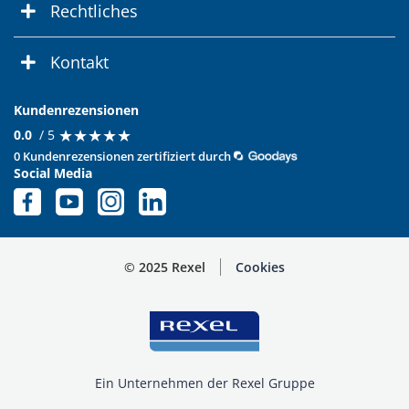
Rechtliches
Kontakt
Kundenrezensionen
★
★
★
★
★
★
★
★
★
★
0.0
/ 5
0 Kundenrezensionen zertifiziert durch
Social Media
© 2025 Rexel
Cookies
Ein Unternehmen der Rexel Gruppe