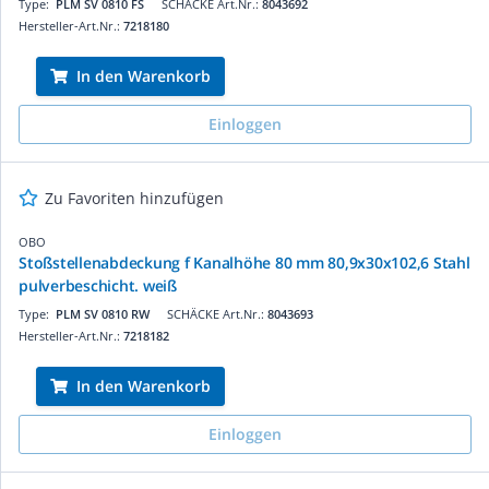
Type:
PLM SV 0810 FS
SCHÄCKE Art.Nr.:
8043692
Hersteller-Art.Nr.:
7218180
In den Warenkorb
Einloggen
Zu Favoriten hinzufügen
OBO
Stoßstellenabdeckung f Kanalhöhe 80 mm 80,9x30x102,6 Stahl
pulverbeschicht. weiß
Type:
PLM SV 0810 RW
SCHÄCKE Art.Nr.:
8043693
Hersteller-Art.Nr.:
7218182
In den Warenkorb
Einloggen