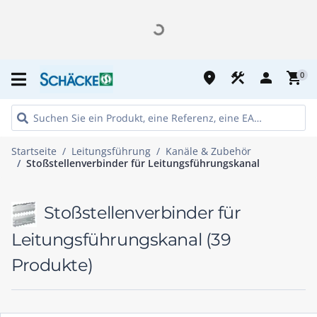
place
construction
person
shopping_cart
0
Startseite
Leitungsführung
Kanäle & Zubehör
Stoßstellenverbinder für Leitungsführungskanal
Stoßstellenverbinder für
Leitungsführungskanal
(39
Produkte)