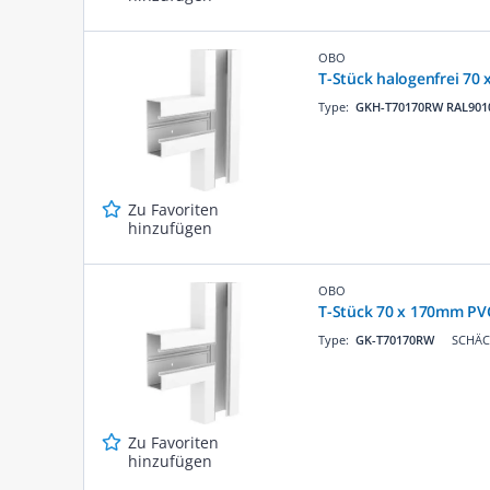
OBO
T-Stück halogenfrei 70
Type:
GKH-T70170RW RAL901
Zu Favoriten
hinzufügen
OBO
T-Stück 70 x 170mm PV
Type:
GK-T70170RW
SCHÄCK
Zu Favoriten
hinzufügen