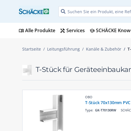
Alle Produkte
Services
SCHÄCKE Know
menu_book
handyman
school
Startseite
Leitungsführung
Kanäle & Zubehör
T
T-Stück für Geräteeinbauka
OBO
T-Stück 70x130mm PVC 
Type:
GK-T70130RW
SCHÄCK