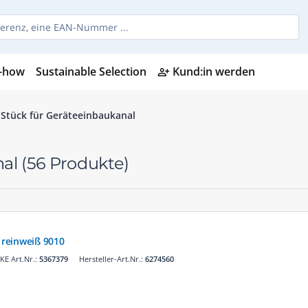
-how
Sustainable Selection
Kund:in werden
person_add_alt
-Stück für Geräteeinbaukanal
nal
(56 Produkte)
reinweiß 9010
E Art.Nr.:
5367379
Hersteller-Art.Nr.:
6274560