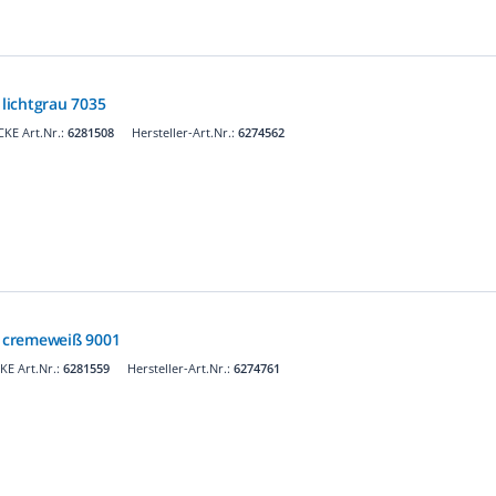
lichtgrau 7035
KE Art.Nr.:
6281508
Hersteller-Art.Nr.:
6274562
 cremeweiß 9001
E Art.Nr.:
6281559
Hersteller-Art.Nr.:
6274761