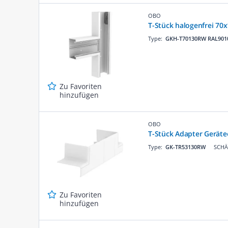
OBO
T-Stück halogenfrei 70
Type:
GKH-T70130RW RAL901
Zu Favoriten
hinzufügen
OBO
T-Stück Adapter Gerät
Type:
GK-TR53130RW
SCHÄ
Zu Favoriten
hinzufügen