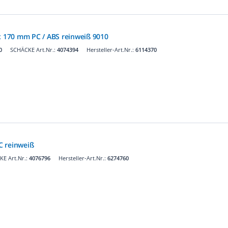
 x 170 mm PC / ABS reinweiß 9010
0
SCHÄCKE Art.Nr.:
4074394
Hersteller-Art.Nr.:
6114370
C reinweiß
E Art.Nr.:
4076796
Hersteller-Art.Nr.:
6274760