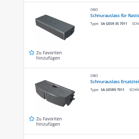
OBO
Schnurauslass für Rast
Type:
SA GES9-3S 7011
SCH
Zu Favoriten
hinzufügen
OBO
Schnurauslass Ersatztei
Type:
SA GESR9 7011
SCHÄC
Zu Favoriten
hinzufügen