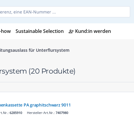
-how
Sustainable Selection
Kund:in werden
person_add_alt
itungsauslass für Unterflursystem
ursystem
(20 Produkte)
menkassette PA graphitschwarz 9011
t.Nr.:
6285910
Hersteller-Art.Nr.:
7407980