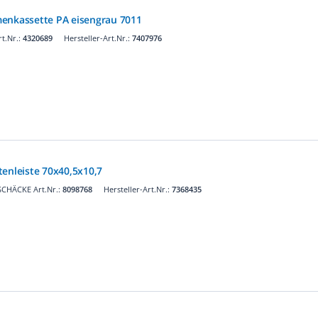
enkassette PA eisengrau 7011
t.Nr.:
4320689
Hersteller-Art.Nr.:
7407976
tenleiste 70x40,5x10,7
SCHÄCKE Art.Nr.:
8098768
Hersteller-Art.Nr.:
7368435