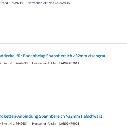
rt.Nr.:
7649711
Hersteller-Art.Nr.:
LAR02MTS
inddeckel für Bodenbelag Spannbereich >32mm eisengrau
E Art.Nr.:
7649630
Hersteller-Art.Nr.:
LAR02KB7011
undketten-Anbindung Spannbereich >32mm tiefschwarz
E Art.Nr.:
7649681
Hersteller-Art.Nr.:
LAR02KR9005