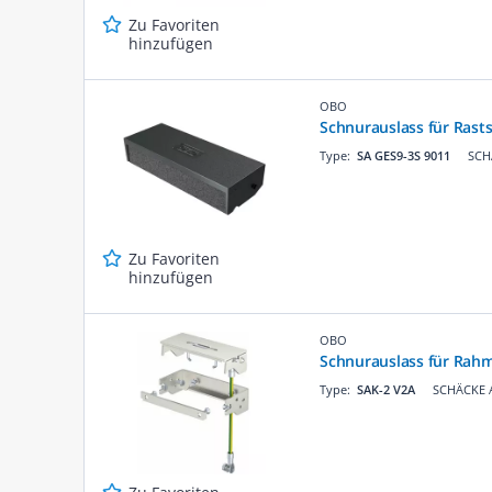
Zu Favoriten
hinzufügen
OBO
Schnurauslass für Rast
Type:
SA GES9-3S 9011
SCH
Zu Favoriten
hinzufügen
OBO
Schnurauslass für Rahm
Type:
SAK-2 V2A
SCHÄCKE A