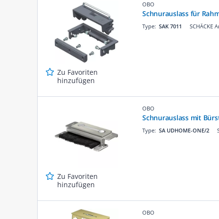
OBO
Schnurauslass für Rahm
Type:
SAK 7011
SCHÄCKE Ar
Zu Favoriten
hinzufügen
OBO
Schnurauslass mit Bürs
Type:
SA UDHOME-ONE/2
Zu Favoriten
hinzufügen
OBO