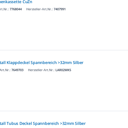
menkassette CuZn
t.Nr.:
7768044
Hersteller-Art.Nr.:
7407991
tall Klappdeckel Spannbereich >32mm Silber
rt.Nr.:
7649703
Hersteller-Art.Nr.:
LAR02MKS
tall Tubus Deckel Spannbereich >32mm Silber