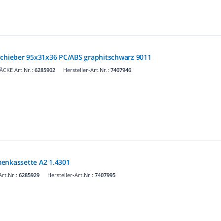
schieber 95x31x36 PC/ABS graphitschwarz 9011
ÄCKE Art.Nr.:
6285902
Hersteller-Art.Nr.:
7407946
enkassette A2 1.4301
rt.Nr.:
6285929
Hersteller-Art.Nr.:
7407995