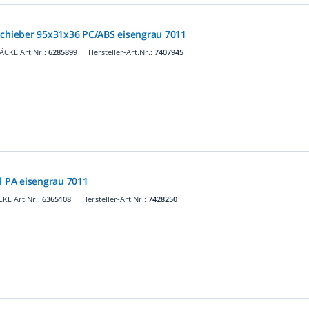
schieber 95x31x36 PC/ABS eisengrau 7011
ÄCKE Art.Nr.:
6285899
Hersteller-Art.Nr.:
7407945
l PA eisengrau 7011
KE Art.Nr.:
6365108
Hersteller-Art.Nr.:
7428250