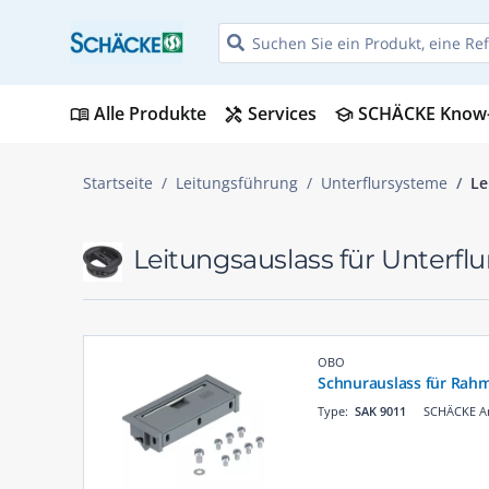
Alle Produkte
Services
SCHÄCKE Know
menu_book
handyman
school
Startseite
Leitungsführung
Unterflursysteme
Le
Leitungsauslass für Unterfl
OBO
Schnurauslass für Rah
Type:
SAK 9011
SCHÄCKE Ar