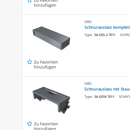
Zu Favoriten
hinzufügen
OBO
Schnurauslass komplett
Type:
SA GES-2 7011
SCHÄC
Zu Favoriten
hinzufügen
OBO
Schnurauslass mit Sta
Type:
SA GES4 7011
SCHÄCK
Zu Favoriten
hinzufügen