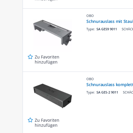
OBO
Schnurauslass mit Sta
Type:
SA GES9 9011
SCHÄCK
Zu Favoriten
hinzufügen
OBO
Schnurauslass komplett
Type:
SA GES-2 9011
SCHÄC
Zu Favoriten
hinzufügen