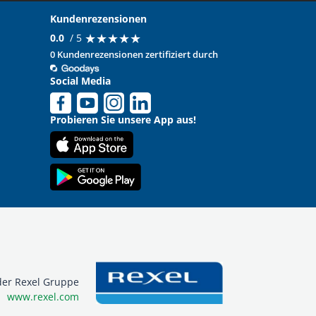
Kundenrezensionen
★
★
★
★
★
★
★
★
★
★
0.0
/ 5
0 Kundenrezensionen zertifiziert durch
Social Media
Probieren Sie unsere App aus!
er Rexel Gruppe
www.rexel.com