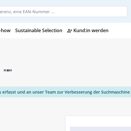
-how
Sustainable Selection
Kund:in werden
person_add_alt
n
"*"
ies erfasst und an unser Team zur Verbesserung der Suchmaschine 