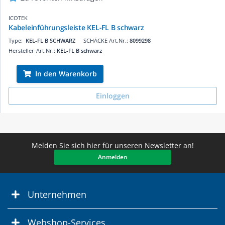
ICOTEK
Kabeleinführungsleiste KEL-FL B schwarz
Type:
KEL-FL B SCHWARZ
SCHÄCKE Art.Nr.:
8099298
Hersteller-Art.Nr.:
KEL-FL B schwarz
In den Warenkorb
Einloggen
Melden Sie sich hier für unseren Newsletter an!
Anmelden
Unternehmen
Webshop-Services