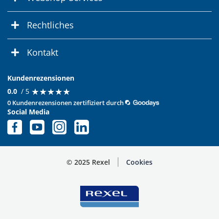
Rechtliches
Kontakt
Kundenrezensionen
★
★
★
★
★
★
★
★
★
★
0.0
/ 5
0 Kundenrezensionen zertifiziert durch
Social Media
© 2025 Rexel
Cookies