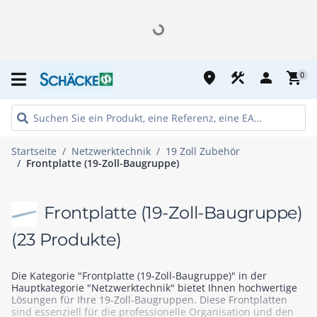
place
construction
person
shopping_cart
0
Startseite
Netzwerktechnik
19 Zoll Zubehör
Frontplatte (19-Zoll-Baugruppe)
Frontplatte (19-Zoll-Baugruppe)
(23 Produkte)
Die Kategorie "Frontplatte (19-Zoll-Baugruppe)" in der
Hauptkategorie "Netzwerktechnik" bietet Ihnen hochwertige
Lösungen für Ihre 19-Zoll-Baugruppen. Diese Frontplatten
sind essenziell für die professionelle Organisation und den