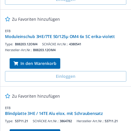
Zu Favoriten hinzufügen
EFB
Moduleinschub 3HE/7TE 50/125µ OM4 6x SC erika-violett
Type:
B88203.12OM4
SCHÄCKE Art.Nr.:
4380541
Hersteller-Art.Nr.:
B88203.12OM4
In den Warenkorb
Einloggen
Zu Favoriten hinzufügen
EFB
Blindplatte 3HE / 14TE Alu elox. mit Schraubensatz
Type:
53711.21
SCHÄCKE Art.Nr.:
3864782
Hersteller-Art.Nr.:
53711.21