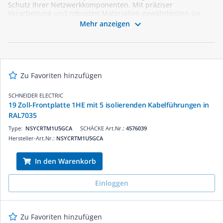
Schutz Ihrer Netzwerkkomponenten. Mit präziser
Verarbeitung und robusten Materialien gewährleisten sie
eine optimale Funktionalität und Langlebigkeit. Entdecken Sie

Mehr anzeigen
unser Sortiment und finden Sie die passende Frontplatte für
Ihre Anforderungen. Als Großhändler bieten wir Ihnen eine
breite Auswahl an Produkten, die speziell für Elektriker und
Fachbetriebe konzipiert sind. Profitieren Sie von unserer
Expertise und bestellen Sie bequem online in unserem
Webshop.
Zu Favoriten hinzufügen
SCHNEIDER ELECTRIC
19 Zoll-Frontplatte 1HE mit 5 isolierenden Kabelführungen in
RAL7035
Type:
NSYCRTM1U5GCA
SCHÄCKE Art.Nr.:
4576039
Hersteller-Art.Nr.:
NSYCRTM1U5GCA
In den Warenkorb
Einloggen
Zu Favoriten hinzufügen