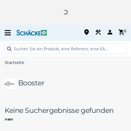
place
construction
person
shopping_cart
0
Startseite
Booster
Keine Suchergebnisse gefunden
"*"