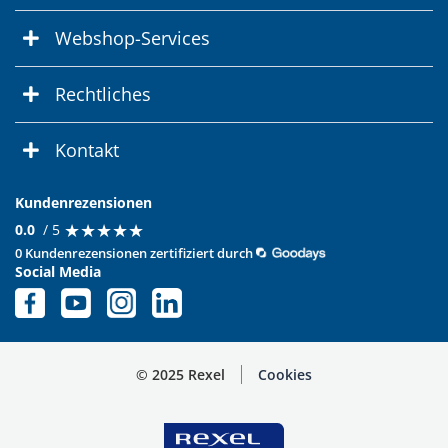
Webshop-Services
Rechtliches
Kontakt
Kundenrezensionen
★
★
★
★
★
★
★
★
★
★
0.0
/ 5
0 Kundenrezensionen zertifiziert durch
Social Media
© 2025 Rexel
Cookies