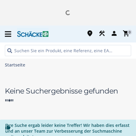
place
construction
person
shopping_cart
0
Startseite
Keine Suchergebnisse gefunden
"*"
Ihre Suche ergab leider keine Treffer! Wir haben dies erfasst

und an unser Team zur Verbesserung der Suchmaschine