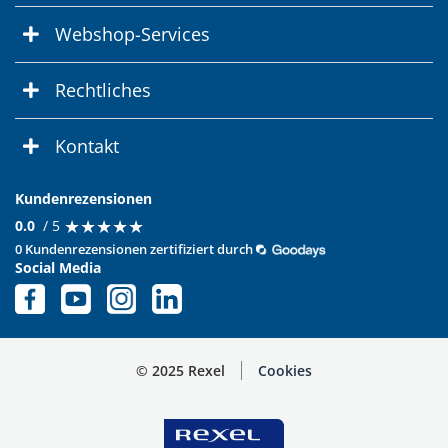
Webshop-Services
Rechtliches
Kontakt
Kundenrezensionen
★
★
★
★
★
★
★
★
★
★
0.0
/ 5
0 Kundenrezensionen zertifiziert durch
Social Media
© 2025 Rexel
Cookies