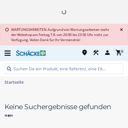
G
×
WARTUNGSARBEITEN: Aufgrund von Wartungsarbeiten steht
info
der Webshop am Freitag 7.8. von 20:00 bis 23:50 Uhr nicht zur
Verfügung. Vielen Dank für Ihr Verständnis!
place
construction
person
shopping_cart
0
Startseite
Keine Suchergebnisse gefunden
"*"