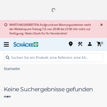
G
×
WARTUNGSARBEITEN: Aufgrund von Wartungsarbeiten steht
info
der Webshop am Freitag 7.8. von 20:00 bis 23:50 Uhr nicht zur
Verfügung. Vielen Dank für Ihr Verständnis!
place
construction
person
shopping_cart
0
Startseite
Keine Suchergebnisse gefunden
"*"