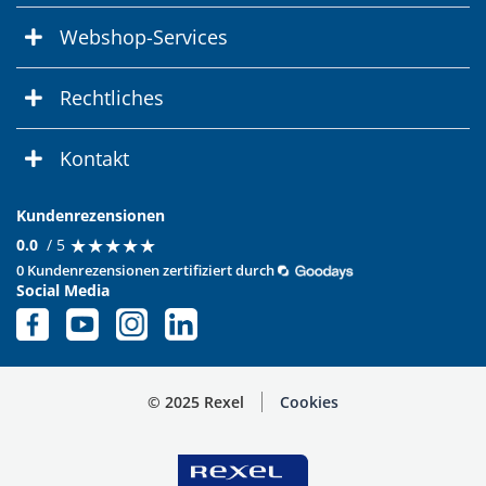
Webshop-Services
Rechtliches
Kontakt
Kundenrezensionen
★
★
★
★
★
★
★
★
★
★
0.0
/ 5
0 Kundenrezensionen zertifiziert durch
Social Media
© 2025 Rexel
Cookies