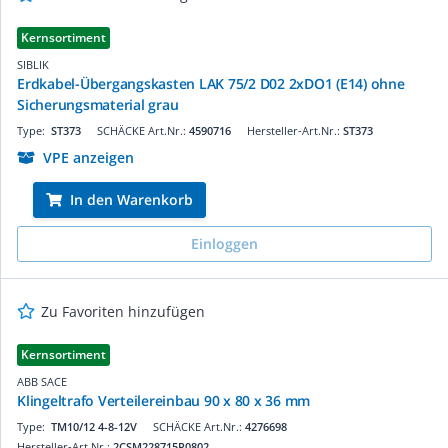
Kernsortiment
SIBLIK
Erdkabel-Übergangskasten LAK 75/2 D02 2xDO1 (E14) ohne
Sicherungsmaterial grau
Type:
ST373
SCHÄCKE Art.Nr.:
4590716
Hersteller-Art.Nr.:
ST373
VPE anzeigen
In den Warenkorb
Einloggen
Zu Favoriten hinzufügen
Kernsortiment
ABB SACE
Klingeltrafo Verteilereinbau 90 x 80 x 36 mm
Type:
TM10/12 4-8-12V
SCHÄCKE Art.Nr.:
4276698
Hersteller-Art.Nr.:
2CSM228715R0802