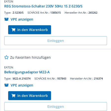
EATON
REG Stromstoss-Schalter 230V 50Hz 1S Z-S230/S
Type:
Z-S230/S
SCHÄCKE Art.Nr.:
1385615
Hersteller-Art.Nr.:
265262
VPE anzeigen
In den Warenkorb
Einloggen
Zu Favoriten hinzufügen
EATON
Befestigungsadapter M22-A
Type:
M22-A 216374
SCHÄCKE Art.Nr.:
937843
Hersteller-Art.Nr.:
216374
VPE anzeigen
In den Warenkorb
Einloggen