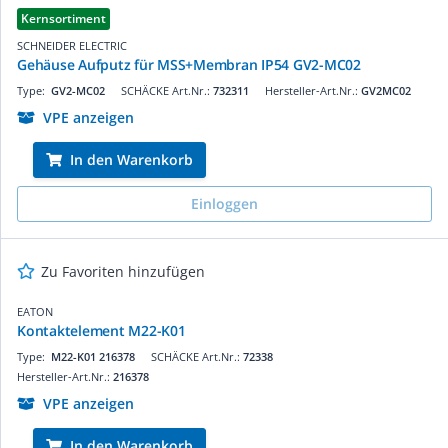
Kernsortiment
SCHNEIDER ELECTRIC
Gehäuse Aufputz für MSS+Membran IP54 GV2-MC02
Type:
GV2-MC02
SCHÄCKE Art.Nr.:
732311
Hersteller-Art.Nr.:
GV2MC02
VPE anzeigen
In den Warenkorb
Einloggen
Zu Favoriten hinzufügen
EATON
Kontaktelement M22-K01
Type:
M22-K01 216378
SCHÄCKE Art.Nr.:
72338
Hersteller-Art.Nr.:
216378
VPE anzeigen
In den Warenkorb