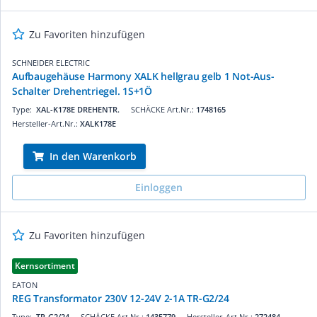
Zu Favoriten hinzufügen
SCHNEIDER ELECTRIC
Aufbaugehäuse Harmony XALK hellgrau gelb 1 Not-Aus-
Schalter Drehentriegel. 1S+1Ö
Type:
XAL-K178E DREHENTR.
SCHÄCKE Art.Nr.:
1748165
Hersteller-Art.Nr.:
XALK178E
In den Warenkorb
Einloggen
Zu Favoriten hinzufügen
Kernsortiment
EATON
REG Transformator 230V 12-24V 2-1A TR-G2/24
Type:
TR-G2/24
SCHÄCKE Art.Nr.:
1435779
Hersteller-Art.Nr.:
272484