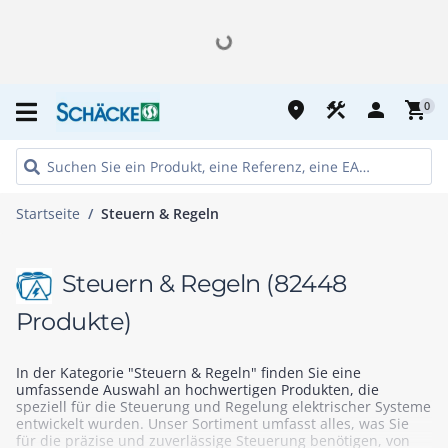
place
construction
person
shopping_cart
0
Startseite
Steuern & Regeln
Steuern & Regeln
(82448
Produkte)
In der Kategorie "Steuern & Regeln" finden Sie eine
umfassende Auswahl an hochwertigen Produkten, die
speziell für die Steuerung und Regelung elektrischer Systeme
entwickelt wurden. Unser Sortiment umfasst alles, was Sie
für die präzise und zuverlässige Steuerung benötigen, von