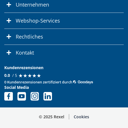
Unternehmen
Webshop-Services
Rechtliches
Kontakt
Kundenrezensionen
★
★
★
★
★
★
★
★
★
★
0.0
/ 5
0 Kundenrezensionen zertifiziert durch
Social Media
© 2025 Rexel
Cookies