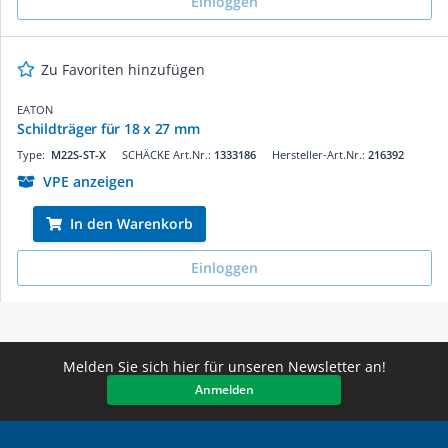
Einloggen
Zu Favoriten hinzufügen
EATON
Schildträger für 18 x 27 mm
Type:
M22S-ST-X
SCHÄCKE Art.Nr.:
1333186
Hersteller-Art.Nr.:
216392
VPE anzeigen
In den Warenkorb
Einloggen
Melden Sie sich hier für unseren Newsletter an!
Anmelden