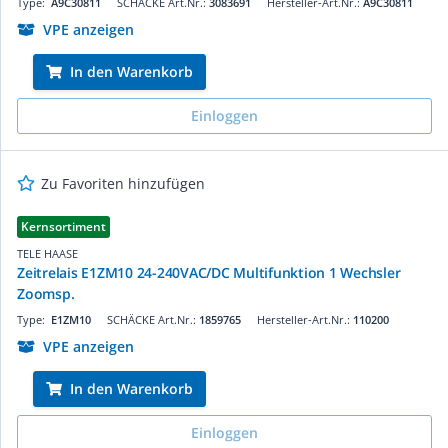
Type:
A9C30811
SCHÄCKE Art.Nr.:
3083691
Hersteller-Art.Nr.:
A9C30811
VPE anzeigen
In den Warenkorb
Einloggen
Zu Favoriten hinzufügen
Kernsortiment
TELE HAASE
Zeitrelais E1ZM10 24-240VAC/DC Multifunktion 1 Wechsler
Zoomsp.
Type:
E1ZM10
SCHÄCKE Art.Nr.:
1859765
Hersteller-Art.Nr.:
110200
VPE anzeigen
In den Warenkorb
Einloggen