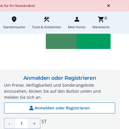
GLOBA
×
 für Ihr Verständnis!
place
construction
person
shopping_cart
0
Standortsuche
Tools & Assistenten
Mein Konto
Warenkorb
Aktionen
Neuheiten
sell
feedback
Anmelden oder Registrieren
Um Preise, Verfügbarkeit und Sonderangebote
einzusehen, klicken Sie auf den Button unten und
melden Sie sich an.
Anmelden oder Registrieren
ST
-
+