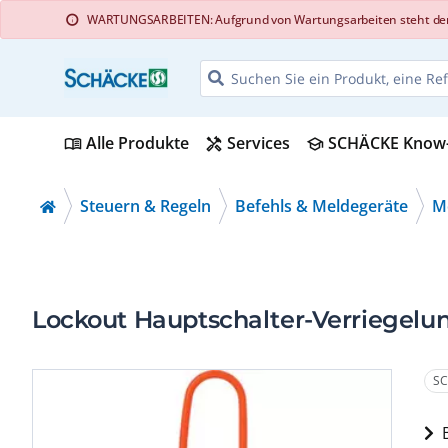
WARTUNGSARBEITEN: Aufgrund von Wartungsarbeiten steht der Web
info
Alle Produkte
Services
SCHÄCKE Know
menu_book
handyman
school
Steuern & Regeln
Befehls & Meldegeräte
Me
Lockout Hauptschalter-Verriegelun
SC