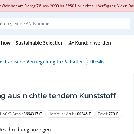
shop am Freitag 7.8. von 20:00 bis 23:50 Uhr nicht zur Verfügung. Vielen Dank
-how
Sustainable Selection
Kund:in werden
person_add_alt
chanische Verriegelung für Schalter
00346
g aus nichtleitendem Kunststoff
HÄCKE Art.Nr.
3664317
Hersteller Art.Nr.
00346
Type
H770
content_copy
content_copy
content_copy
Beschreibung anzeigen