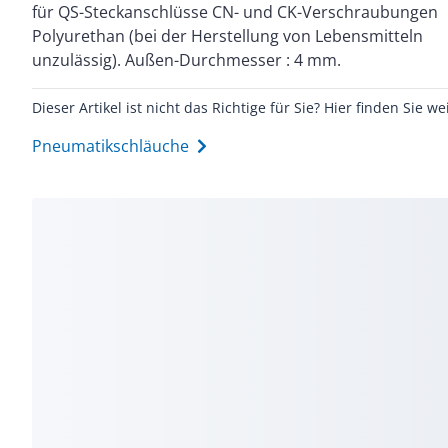
für QS-Steckanschlüsse CN- und CK-Verschraubungen
Durchmesser : 2,6 mm. Min. Biegeradius : 8 mm.
Polyurethan (bei der Herstellung von Lebensmitteln
Temperaturabhängiger Betriebsdruck : -0,95 bis 10
unzulässig). Außen-Durchmesser : 4 mm.
Dieser Artikel ist nicht das Richtige für Sie? Hier finden Sie we
Pneumatikschläuche