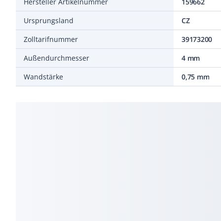
Hersteller Artikelnummer
159662
Ursprungsland
CZ
Zolltarifnummer
39173200
Außendurchmesser
4 mm
Wandstärke
0,75 mm