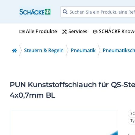
Alle Produkte
Services
SCHÄCKE Know
menu_book
handyman
school
Steuern & Regeln
Pneumatik
Pneumatiksch
PUN Kunststoffschlauch für QS-Ste
4x0,7mm BL
SC
Ty