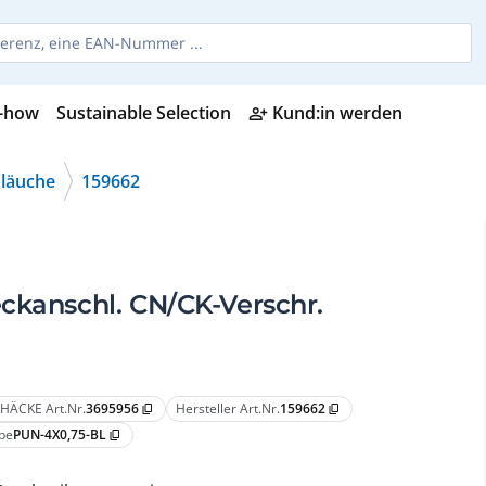
-how
Sustainable Selection
Kund:in werden
person_add_alt
läuche
159662
ckanschl. CN/CK-Verschr.
HÄCKE Art.Nr.
3695956
Hersteller Art.Nr.
159662
content_copy
content_copy
pe
PUN-4X0,75-BL
content_copy