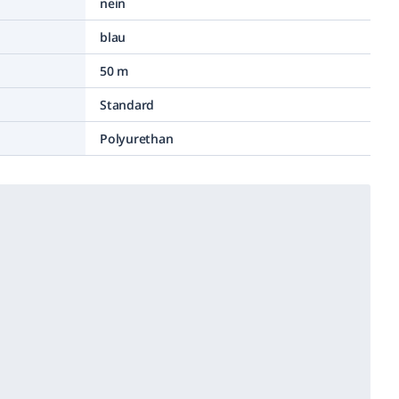
nein
blau
50 m
Standard
Polyurethan