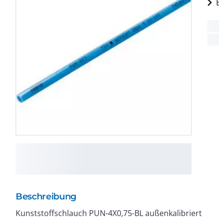
Beschreibung
Kunststoffschlauch PUN-4X0,75-BL außenkalibriert
Durchflussrelevanter Biegeradius : 17 mm. Innen-