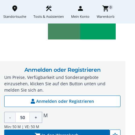
place
construction
person
shopping_cart
0
Standortsuche
Tools & Assistenten
Mein Konto
Warenkorb
Aktionen
Neuheiten
sell
feedback
Anmelden oder Registrieren
Um Preise, Verfügbarkeit und Sonderangebote
einzusehen, klicken Sie auf den Button unten und
melden Sie sich an.
Anmelden oder Registrieren
M
-
+
Min: 50 M | VE: 50 M