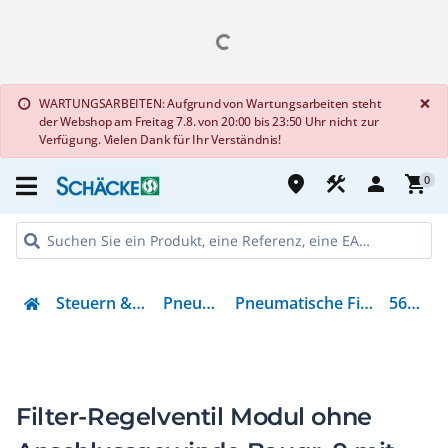
G
×
WARTUNGSARBEITEN: Aufgrund von Wartungsarbeiten steht
info
der Webshop am Freitag 7.8. von 20:00 bis 23:50 Uhr nicht zur
Verfügung. Vielen Dank für Ihr Verständnis!
place
construction
person
shopping_cart
0
Steuern & Regeln
Pneumatik
Pneumatische Filterregler
564118
Filter-Regelventil Modul ohne