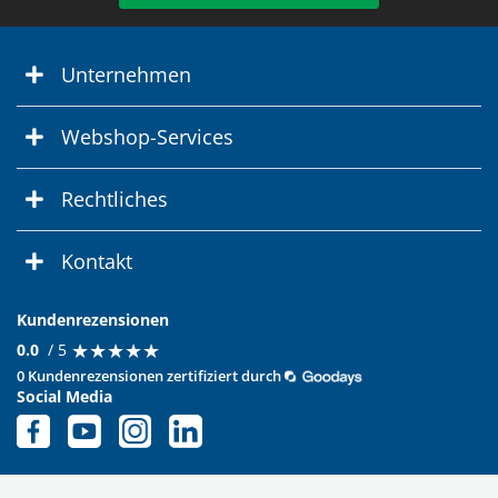
Unternehmen
Webshop-Services
Rechtliches
Kontakt
Kundenrezensionen
★
★
★
★
★
★
★
★
★
★
0.0
/ 5
0 Kundenrezensionen zertifiziert durch
Social Media