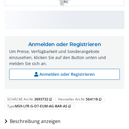
Anmelden oder Registrieren
Um Preise, Verfügbarkeit und Sonderangebote
einzusehen, klicken Sie auf den Button unten und
melden Sie sich an.
Anmelden oder Registrieren
SCHÄCKE Art.Nr.
3693732
Hersteller Art.Nr.
564118
content_copy
content_copy
Type
MS9-LFR-G-D7-EUM-AG-BAR-AS
content_copy
Beschreibung anzeigen