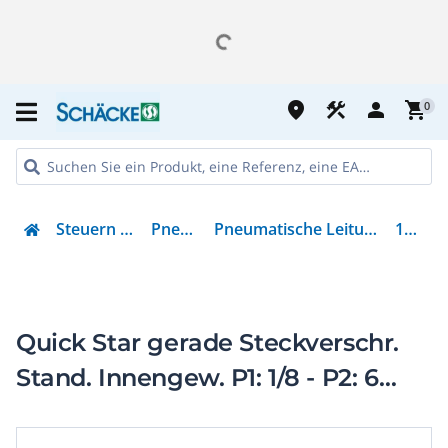
place
construction
person
shopping_cart
0
Steuern & Regeln
Pneumatik
Pneumatische Leitungsverbindung
153023
Quick Star gerade Steckverschr.
Stand. Innengew. P1: 1/8 - P2: 6
mm