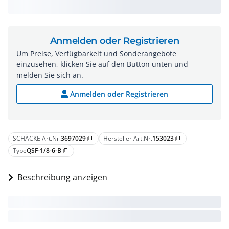
Anmelden oder Registrieren
Um Preise, Verfügbarkeit und Sonderangebote
einzusehen, klicken Sie auf den Button unten und
melden Sie sich an.
Anmelden oder Registrieren
SCHÄCKE Art.Nr.
3697029
Hersteller Art.Nr.
153023
content_copy
content_copy
Type
QSF-1/8-6-B
content_copy
Beschreibung anzeigen